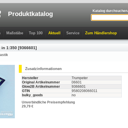
Katalog durchsuchen.
Produktkatalog
n
Maßstäbe
Top 100
Aktuell
Service
Zum Händlershop
in 1:350 [9366601]
astik
Zusatzinformationen
Hersteller
Trumpeter
Original Artikelnummer
06601
Glow2B Artikelnummer
9366601
GTIN
9580208066011
bulky_goods
no
Unverbindliche Preisempfehlung
29,79 €