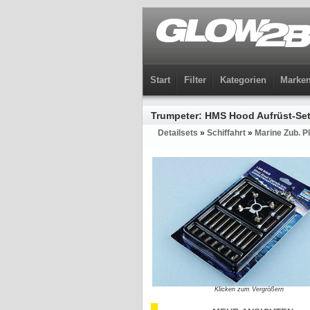
Start
Filter
Kategorien
Marke
Trumpeter: HMS Hood Aufrüst-Set 
Detailsets
»
Schiffahrt
»
Marine Zub. Pl
Klicken zum Vergrößern