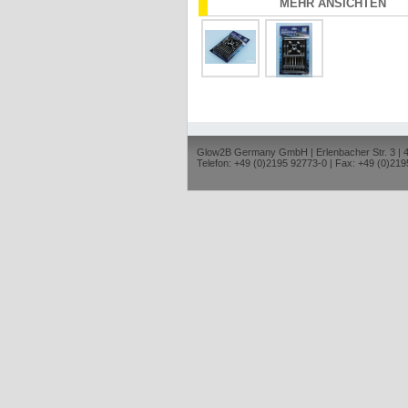
MEHR ANSICHTEN
Glow2B Germany GmbH | Erlenbacher Str. 3 |
Telefon: +49 (0)2195 92773-0 | Fax: +49 (0)219