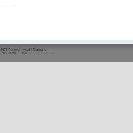
 42477 Radevormwald | Germany
5 92773-29 | E-Mail:
shop@glow2b.de