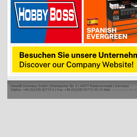
Glow2B Germany GmbH | Erlenbacher Str. 3 | 42477 Radevormwald | Germany
Telefon: +49 (0)2195 92773-0 | Fax: +49 (0)2195 92773-29 | E-Mail:
shop@glow2b.de