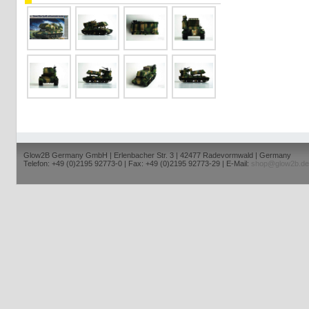
Glow2B Germany GmbH | Erlenbacher Str. 3 | 42477 Radevormwald | Germany
Telefon: +49 (0)2195 92773-0 | Fax: +49 (0)2195 92773-29 | E-Mail:
shop@glow2b.de