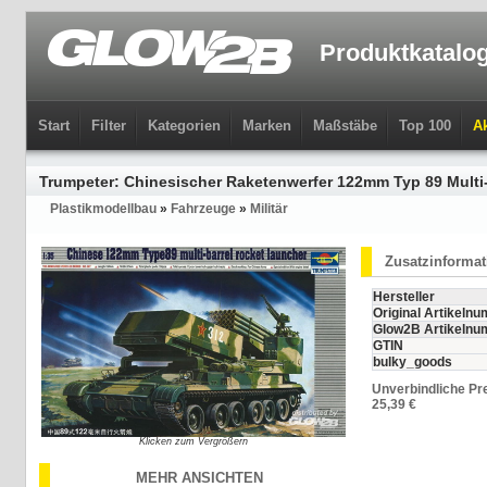
Produktkatalo
Start
Filter
Kategorien
Marken
Maßstäbe
Top 100
Ak
Trumpeter: Chinesischer Raketenwerfer 122mm Typ 89 Multi-
Plastikmodellbau
»
Fahrzeuge
»
Militär
Zusatzinforma
Hersteller
Original Artikeln
Glow2B Artikeln
GTIN
bulky_goods
Unverbindliche Pr
25,39 €
Klicken zum Vergrößern
MEHR ANSICHTEN