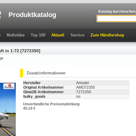
Katalog durchsuchen.
Produktkatalog
n
Maßstäbe
Top 100
Aktuell
Service
Zum Händlershop
ft in 1:72 [7272350]
ge
Zusatzinformationen
Hersteller
Amodel
Original Artikelnummer
AMO72350
Glow2B Artikelnummer
7272350
bulky_goods
no
Unverbindliche Preisempfehlung
40,19 €