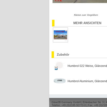
Klicken zum Vergrößern
MEHR ANSICHTEN
Zubehör
Humbrol 022 Weiss, Glänzend
Humbrol Aluminium, Glänzen
Glow2B Germany GmbH | Erlenbacher Str. 3 |
Telefon: +49 (0)2195 92773-0 | Fax: +49 (0)219