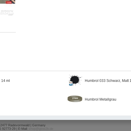
 14 ml
Humbrol 033 Schwarz, Matt 
d
Humbrol Metallgrau
 42477 Radevormwald | Germany
5 92773-29 | E-Mail:
shop@glow2b.de