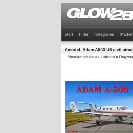
Start
Filter
Kategorien
Marke
Amodel: Adam A500 US civil aircra
Plastikmodellbau
»
Luftfahrt
»
Flugzeu