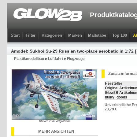
Produktkatalo
Start
Filter
Kategorien
Marken
Maßstäbe
Top 100
Ak
Amodel: Sukhoi Su-29 Russian two-place aerobatic in 1:72 
Plastikmodellbau
»
Luftfahrt
»
Flugzeuge
Zusatzinforma
Hersteller
Original Artikeln
Glow2B Artikeln
bulky_goods
Unverbindliche Pr
23,79 €
Klicken zum Vergrößern
MEHR ANSICHTEN