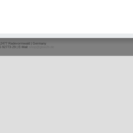
 42477 Radevormwald | Germany
5 92773-29 | E-Mail:
shop@glow2b.de