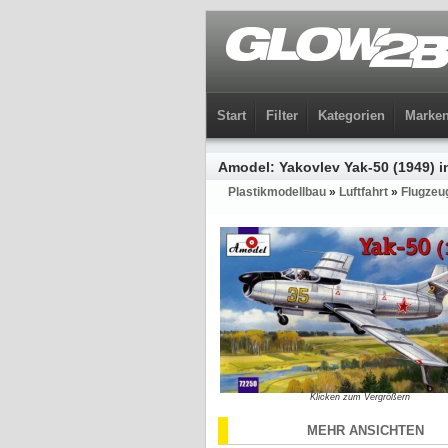
Start
Filter
Kategorien
Marke
Amodel: Yakovlev Yak-50 (1949) i
Plastikmodellbau
»
Luftfahrt
»
Flugzeu
Klicken zum Vergrößern
MEHR ANSICHTEN