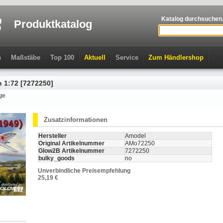
Katalog durchsuchen.
Produktkatalog
n
Maßstäbe
Top 100
Aktuell
Service
Zum Händlershop
n 1:72 [7272250]
ge
Zusatzinformationen
Hersteller
Amodel
Original Artikelnummer
AMo72250
Glow2B Artikelnummer
7272250
bulky_goods
no
Unverbindliche Preisempfehlung
25,19 €