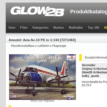
Produktkatalo
Start
Filter
Kategorien
Marken
Maßstäbe
Top 100
Ak
Amodel: Avia Av-14 FK in 1:144 [7271463]
Plastikmodellbau
»
Luftfahrt
»
Flugzeuge
Zusatzinforma
Hersteller
Original Artikeln
Glow2B Artikeln
bulky_goods
Unverbindliche Pr
26,79 €
Klicken zum Vergrößern