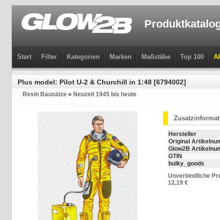
Produktkatalo
Start
Filter
Kategorien
Marken
Maßstäbe
Top 100
Ak
Plus model: Pilot U-2 & Churchill in 1:48 [6794002]
Resin Bausätze
»
Neuzeit 1945 bis heute
Zusatzinforma
Hersteller
Original Artikeln
Glow2B Artikeln
GTIN
bulky_goods
Unverbindliche Pr
12,19 €