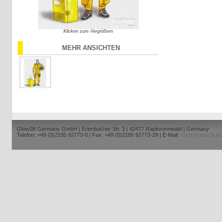
Klicken zum Vergrößern
MEHR ANSICHTEN
Glow2B Germany GmbH | Erlenbacher Str. 3 | 42477 Radevormwald | Germany
Telefon: +49 (0)2195 92773-0 | Fax: +49 (0)2195 92773-29 | E-Mail:
shop@glow2b.de