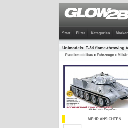
Start
Filter
Kategorien
Marke
Unimodels: T-34 flame-throwing t
Plastikmodellbau
»
Fahrzeuge
»
Militär
Klicken zum Vergrößern
MEHR ANSICHTEN