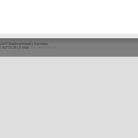
 42477 Radevormwald | Germany
5 92773-29 | E-Mail:
shop@glow2b.de