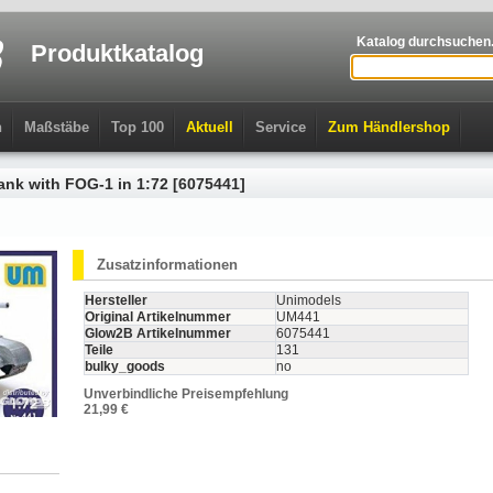
Katalog durchsuchen.
Produktkatalog
n
Maßstäbe
Top 100
Aktuell
Service
Zum Händlershop
ank with FOG-1 in 1:72 [6075441]
Zusatzinformationen
Hersteller
Unimodels
Original Artikelnummer
UM441
Glow2B Artikelnummer
6075441
Teile
131
bulky_goods
no
Unverbindliche Preisempfehlung
21,99 €