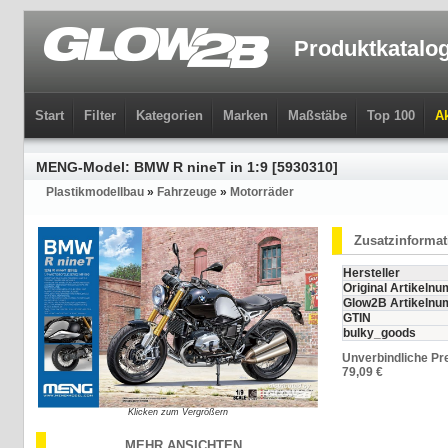
Produktkatalo
Start
Filter
Kategorien
Marken
Maßstäbe
Top 100
Ak
MENG-Model: BMW R nineT in 1:9 [5930310]
Plastikmodellbau
»
Fahrzeuge
»
Motorräder
Zusatzinforma
Hersteller
Original Artikeln
Glow2B Artikeln
GTIN
bulky_goods
Unverbindliche Pr
79,09 €
Klicken zum Vergrößern
MEHR ANSICHTEN