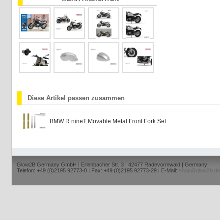
Diese Artikel passen zusammen
BMW R nineT Movable Metal Front Fork Set
Glow2B Germany GmbH | Erlenbacher Str. 3 | 42477 Radevormwald | Germany
Telefon: +49 (0)2195 92773-0 | Fax: +49 (0)2195 92773-29 | E-Mail:
shop@glow2b.de