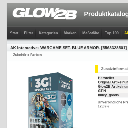
Produktkatalo
Start
Filter
Kategorien
Marken
Maßstäbe
Top 100
Ak
AK Interactive: WARGAME SET. BLUE ARMOR. [5568328501]
Zubehör
»
Farben
Zusatzinforma
Hersteller
Original Artikeln
Glow2B Artikeln
GTIN
bulky_goods
Unverbindliche Pr
12,69 €