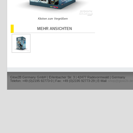
Klicken zum Vergrößern
MEHR ANSICHTEN
Glow2B Germany GmbH | Erlenbacher Str. 3 | 42477 Radevormwald | Germany
Telefon: +49 (0)2195 92773-0 | Fax: +49 (0)2195 92773-29 | E-Mail:
shop@glow2b.de