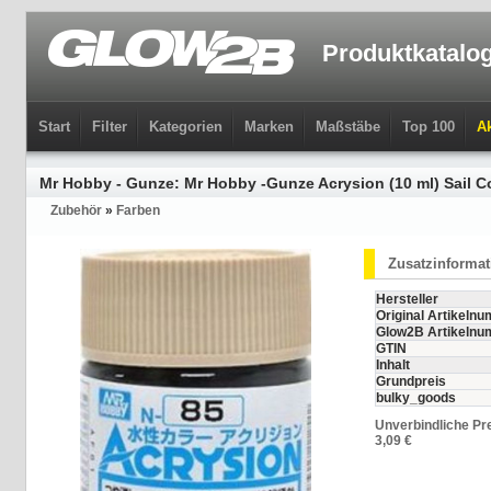
Produktkatalo
Start
Filter
Kategorien
Marken
Maßstäbe
Top 100
Ak
Mr Hobby - Gunze: Mr Hobby -Gunze Acrysion (10 ml) Sail C
Zubehör
»
Farben
Zusatzinforma
Hersteller
Original Artikeln
Glow2B Artikeln
GTIN
Inhalt
Grundpreis
bulky_goods
Unverbindliche Pr
3,09 €