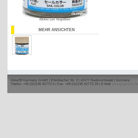
Klicken zum Vergrößern
MEHR ANSICHTEN
Glow2B Germany GmbH | Erlenbacher Str. 3 | 42477 Radevormwald | Germany
Telefon: +49 (0)2195 92773-0 | Fax: +49 (0)2195 92773-29 | E-Mail:
shop@glow2b.de