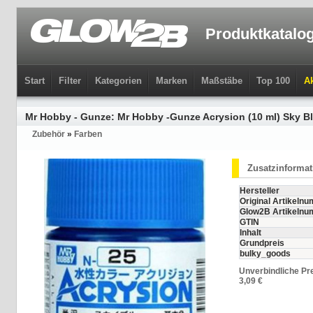
Produktkatalo
Start
Filter
Kategorien
Marken
Maßstäbe
Top 100
Ak
Mr Hobby - Gunze: Mr Hobby -Gunze Acrysion (10 ml) Sky B
Zubehör
»
Farben
Zusatzinforma
Hersteller
Original Artikeln
Glow2B Artikeln
GTIN
Inhalt
Grundpreis
bulky_goods
Unverbindliche Pr
3,09 €