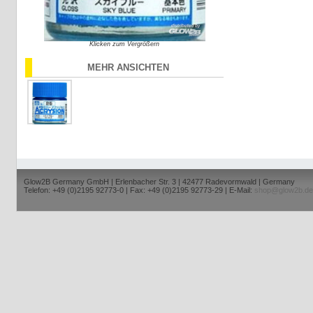
Klicken zum Vergrößern
MEHR ANSICHTEN
Glow2B Germany GmbH | Erlenbacher Str. 3 | 42477 Radevormwald | Germany
Telefon: +49 (0)2195 92773-0 | Fax: +49 (0)2195 92773-29 | E-Mail:
shop@glow2b.de