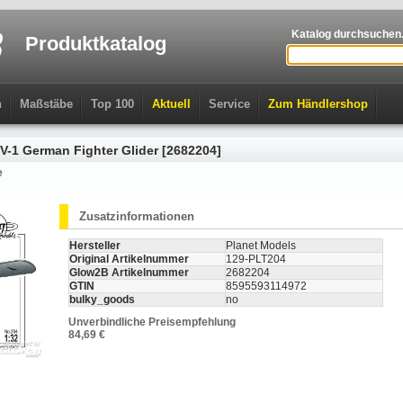
Katalog durchsuchen.
Produktkatalog
n
Maßstäbe
Top 100
Aktuell
Service
Zum Händlershop
V-1 German Fighter Glider [2682204]
e
Zusatzinformationen
Hersteller
Planet Models
Original Artikelnummer
129-PLT204
Glow2B Artikelnummer
2682204
GTIN
8595593114972
bulky_goods
no
Unverbindliche Preisempfehlung
84,69 €