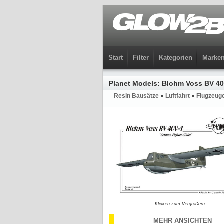
Start
Filter
Kategorien
Marke
Planet Models: Blohm Voss BV 40
Resin Bausätze
»
Luftfahrt
»
Flugzeug
Klicken zum Vergrößern
MEHR ANSICHTEN