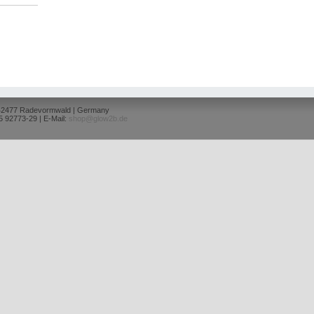
 42477 Radevormwald | Germany
5 92773-29 | E-Mail:
shop@glow2b.de