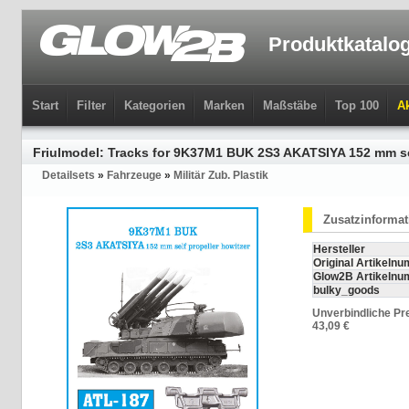
Produktkatalo
Start
Filter
Kategorien
Marken
Maßstäbe
Top 100
Ak
Friulmodel: Tracks for 9K37M1 BUK 2S3 AKATSIYA 152 mm self
Detailsets
»
Fahrzeuge
»
Militär Zub. Plastik
Zusatzinforma
Hersteller
Original Artikeln
Glow2B Artikeln
bulky_goods
Unverbindliche Pr
43,09 €