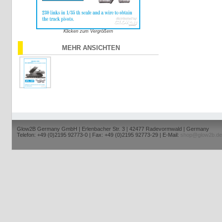
Klicken zum Vergrößern
MEHR ANSICHTEN
Glow2B Germany GmbH | Erlenbacher Str. 3 | 42477 Radevormwald | Germany
Telefon: +49 (0)2195 92773-0 | Fax: +49 (0)2195 92773-29 | E-Mail:
shop@glow2b.de