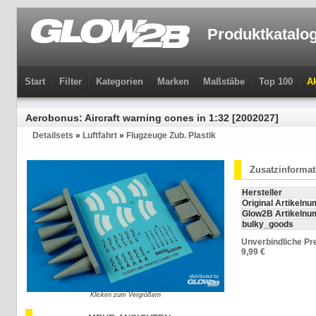
Produktkatalo
Start
Filter
Kategorien
Marken
Maßstäbe
Top 100
Ak
Aerobonus: Aircraft warning cones in 1:32 [2002027]
Detailsets
»
Luftfahrt
»
Flugzeuge Zub. Plastik
Zusatzinforma
Hersteller
Original Artikeln
Glow2B Artikeln
bulky_goods
Unverbindliche Pr
9,99 €
Klicken zum Vergrößern