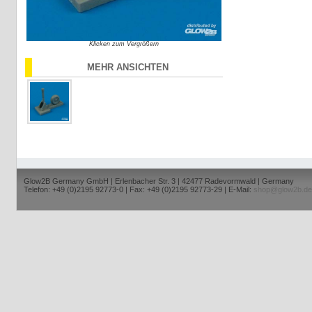
Klicken zum Vergrößern
MEHR ANSICHTEN
Glow2B Germany GmbH | Erlenbacher Str. 3 | 42477 Radevormwald | Germany
Telefon: +49 (0)2195 92773-0 | Fax: +49 (0)2195 92773-29 | E-Mail:
shop@glow2b.de