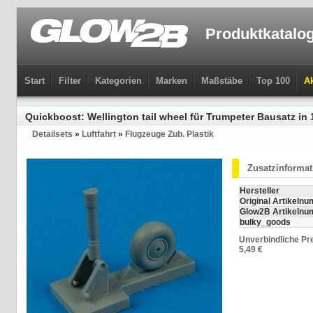
Produktkatalo
Start
Filter
Kategorien
Marken
Maßstäbe
Top 100
Ak
Quickboost: Wellington tail wheel für Trumpeter Bausatz in 
Detailsets
»
Luftfahrt
»
Flugzeuge Zub. Plastik
Zusatzinforma
Hersteller
Original Artikeln
Glow2B Artikeln
bulky_goods
Unverbindliche Pr
5,49 €