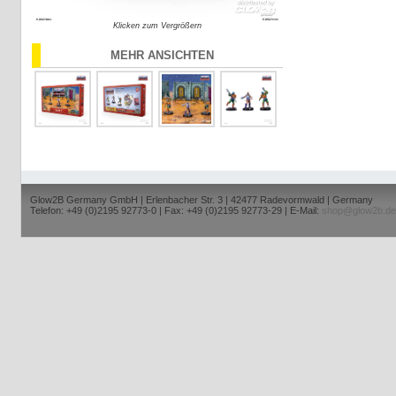
Klicken zum Vergrößern
MEHR ANSICHTEN
Glow2B Germany GmbH | Erlenbacher Str. 3 | 42477 Radevormwald | Germany
Telefon: +49 (0)2195 92773-0 | Fax: +49 (0)2195 92773-29 | E-Mail:
shop@glow2b.de