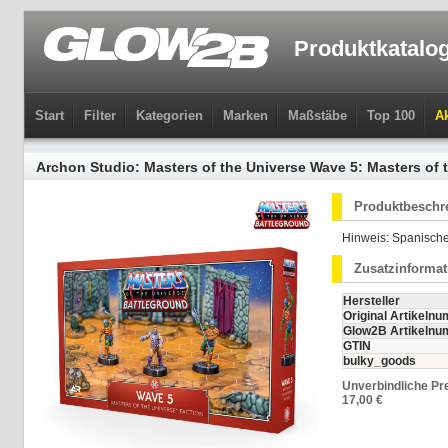
Produktkatalo
Start
Filter
Kategorien
Marken
Maßstäbe
Top 100
Ak
Archon Studio: Masters of the Universe Wave 5: Masters of 
Produktbeschr
Hinweis: Spanische
Zusatzinforma
Hersteller
Original Artikeln
Glow2B Artikeln
GTIN
bulky_goods
Unverbindliche Pr
17,00 €