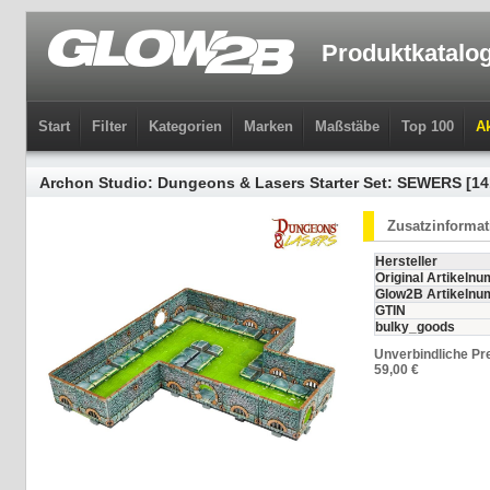
Produktkatalo
Start
Filter
Kategorien
Marken
Maßstäbe
Top 100
Ak
Archon Studio: Dungeons & Lasers Starter Set: SEWERS [1
Zusatzinforma
Hersteller
Original Artikeln
Glow2B Artikeln
GTIN
bulky_goods
Unverbindliche Pr
59,00 €