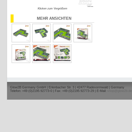
Klicken zum Vergrößern
MEHR ANSICHTEN
Glow2B Germany GmbH | Erlenbacher Str. 3 | 42477 Radevormwald | Germany
Telefon: +49 (0)2195 92773-0 | Fax: +49 (0)2195 92773-29 | E-Mail:
shop@glow2b.de