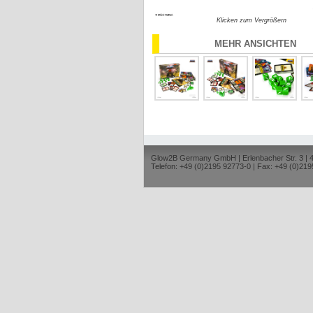
Klicken zum Vergrößern
MEHR ANSICHTEN
Glow2B Germany GmbH | Erlenbacher Str. 3 |
Telefon: +49 (0)2195 92773-0 | Fax: +49 (0)219