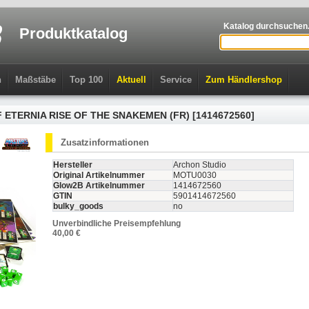
Katalog durchsuchen.
Produktkatalog
n
Maßstäbe
Top 100
Aktuell
Service
Zum Händlershop
F ETERNIA RISE OF THE SNAKEMEN (FR) [1414672560]
Zusatzinformationen
Hersteller
Archon Studio
Original Artikelnummer
MOTU0030
Glow2B Artikelnummer
1414672560
GTIN
5901414672560
bulky_goods
no
Unverbindliche Preisempfehlung
40,00 €