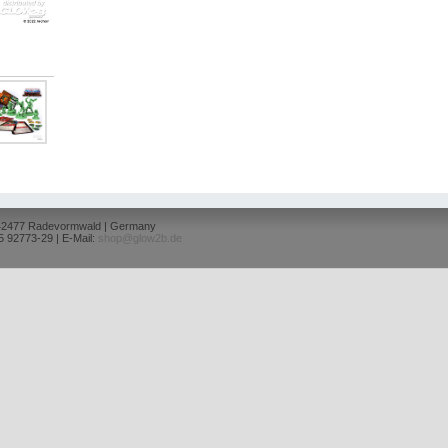
 42477 Radevormwald | Germany
5 92773-29 | E-Mail:
shop@glow2b.de