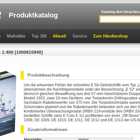
Katalog durchsuchen.
Produktkatalog
n
Maßstäbe
Top 100
Aktuell
Service
Zum Händlershop
n 1:400 [1000810940]
Produktbeschreibung
Um die erkannten Fehler der schnellen E 50-Geleitschiffe vom Typ „L
übernahmen die Nachfolgemodelle unter der Bezeichnung „E 52“ ei
dennoch gleichen Bewaffnung aus drei 57-mm-Geschützturm-Doppe
Modell 1952, zwei 20-mm-Oerlikon, vier Torpedorohr-Drillingssätze
Sechsfach-Raketenwerfer von 375 mm. Die Torpedorohrsätze waren 
Schornstein platziert und die Raketenwerfer befanden sich vor den 
kombiniertes Überwachungsradar DRBV 22A ersetzte den DRBV 20A 
bestellten Schiffe (also E 5 bis E 11) profitierten von einer „Off-Sh
1008, DE 1009, DE 1010, DE 1011, DE 1012 und DE 1013 der US-Nav
Zusatzinformationen
Hersteller
Heller