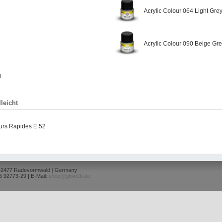
Acrylic Colour 064 Light Grey
Acrylic Colour 090 Beige Gr
t
lleicht
urs Rapides E 52
 42477 Radevormwald | Germany
5 92773-29 | E-Mail:
shop@glow2b.de