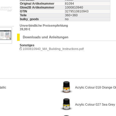
Original Artikelnummer
81094
Glow2B Artikelnummer
1000810940
GTIN
3279510810943
Teile
360+360
bulky_goods
no
Unverbindliche Preisempfehlung
39,99 €
Downloads und Anleitungen
Sonstiges
1000810940_MA_Building_Instructions.pdf
allic
Acrylic Colour 018 Orange G
Acrylic Colour 027 Sea Grey 