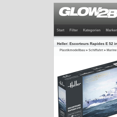
Start
Filter
Kategorien
Marke
Heller: Escorteurs Rapides E 52 i
Plastikmodellbau
»
Schiffahrt
»
Marine