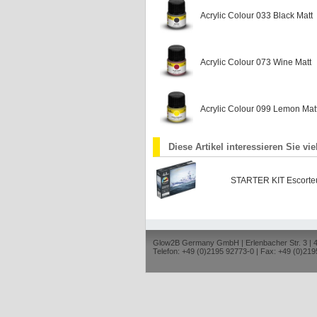
Acrylic Colour 033 Black Matt
Acrylic Colour 073 Wine Matt
Acrylic Colour 099 Lemon Mat
Diese Artikel interessieren Sie vie
STARTER KIT Escorte
Glow2B Germany GmbH | Erlenbacher Str. 3 |
Telefon: +49 (0)2195 92773-0 | Fax: +49 (0)219