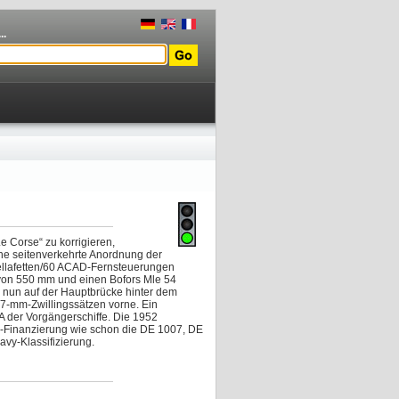
..
e Corse“ zu korrigieren,
ne seitenverkehrte Anordnung der
llafetten/60 ACAD-Fernsteuerungen
 von 550 mm und einen Bofors Mle 54
nun auf der Hauptbrücke hinter dem
57-mm-Zwillingssätzen vorne. Ein
der Vorgängerschiffe. Die 1952
ore“-Finanzierung wie schon die DE 1007, DE
y-Klassifizierung.