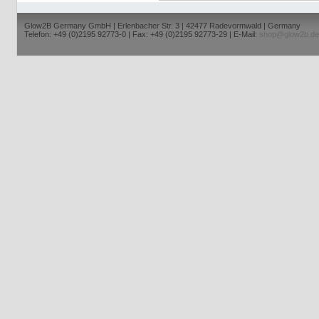
Glow2B Germany GmbH | Erlenbacher Str. 3 | 42477 Radevormwald | Germany
Telefon: +49 (0)2195 92773-0 | Fax: +49 (0)2195 92773-29 | E-Mail:
shop@glow2b.de