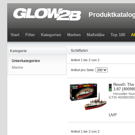
Produktkatalo
Start
Filter
Kategorien
Marken
Maßstäbe
Top 100
Ak
Schiffahrt
Kategorie
Artikel 1 bis 2 von 2
Unterkategorien
Marine
Artikel pro Seite:
Revell: The 
1:87 [40098
Hersteller-Nu
GTIN 400980305
UVP
Artikel 1 bis 2 von 2