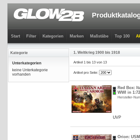
Produktkatalo
Start
Filter
Kategorien
Marken
Maßstäbe
Top 100
Ak
1. Weltkrieg 1900 bis 1918
Kategorie
Artikel 1 bis 13 von 13
Unterkategorien
keine Unterkategorie
Artikel pro Seite:
vorhanden
Red Box: It
WWI in 1:72
Hersteller-N
UVP
Orion: USM