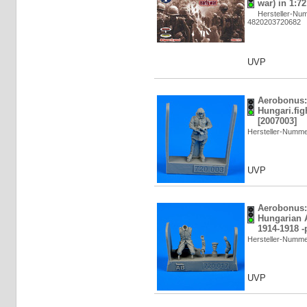
war) in 1:72
Hersteller-Nu
4820203720682
UVP
Aerobonus:
Hungari.fig
[2007003]
Hersteller-Numme
UVP
Aerobonus:
Hungarian 
1914-1918 -p
Hersteller-Numme
UVP