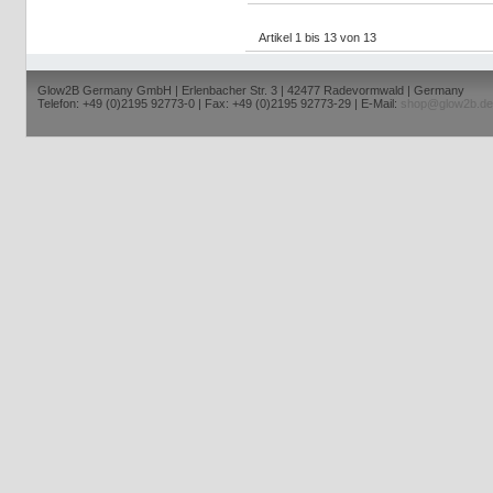
Artikel 1 bis 13 von 13
Glow2B Germany GmbH | Erlenbacher Str. 3 | 42477 Radevormwald | Germany
Telefon: +49 (0)2195 92773-0 | Fax: +49 (0)2195 92773-29 | E-Mail:
shop@glow2b.de