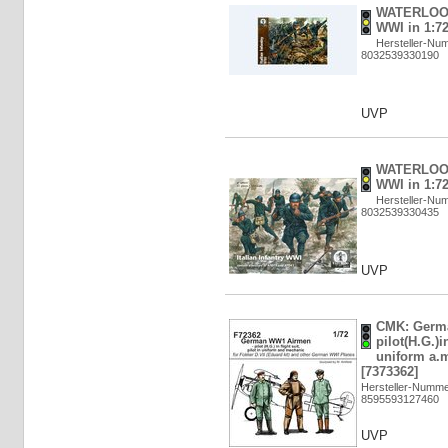
WATERLOO 18
WWI in 1:72
Hersteller-Nu
8032539330190
UVP
WATERLOO 18
WWI in 1:72
Hersteller-Nu
8032539330435
UVP
CMK: Germ
pilot(H.G.)in
uniform a.m
[7373362]
Hersteller-Numm
8595593127460
UVP