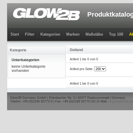
Produktkatalo
Start
Filter
Kategorien
Marken
Maßstäbe
Top 100
Ak
Gotland
Kategorie
Artikel 1 bis 0 von 0
Unterkategorien
keine Unterkategorie
Artikel pro Seite:
vorhanden
Artikel 1 bis 0 von 0
Glow2B Germany GmbH | Erlenbacher Str. 3 | 42477 Radevormwald | Germany
Telefon: +49 (0)2195 92773-0 | Fax: +49 (0)2195 92773-29 | E-Mail:
shop@glow2b.de