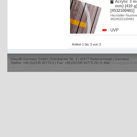
Acrylic 3 m
mm) (410 g)
[4532100481]
Hersteller-Numm
4824532100481
UVP
Artikel 1 bis 3 von 3
Glow2B Germany GmbH | Erlenbacher Str. 3 | 42477 Radevormwald | Germany
Telefon: +49 (0)2195 92773-0 | Fax: +49 (0)2195 92773-29 | E-Mail:
shop@glow2b.de