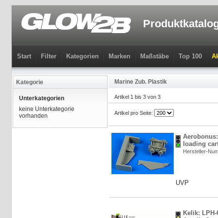
Produktkatalo
Start
Filter
Kategorien
Marken
Maßstäbe
Top 100
Ak
Marine Zub. Plastik
Kategorie
Artikel 1 bis 3 von 3
Unterkategorien
keine Unterkategorie
Artikel pro Seite:
vorhanden
Aerobonus:
loading cart
Hersteller-Nu
UVP
Kelik: LPH-