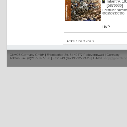
Infantry, 18
[5870030]
Hersteller-Numme
8032539330305
UVP
Artikel 1 bis 3 von 3
Glow2B Germany GmbH | Erlenbacher Str. 3 | 42477 Radevormwald | Germany
Telefon: +49 (0)2195 92773-0 | Fax: +49 (0)2195 92773-29 | E-Mail:
shop@glow2b.de