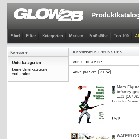
Produktkatalo
Start
Filter
Kategorien
Marken
Maßstäbe
Top 100
Ak
Klassizismus 1789 bis 1815
Kategorie
Artikel 1 bis 3 von 3
Unterkategorien
keine Unterkategorie
Artikel pro Seite:
vorhanden
Mars Figur
infantry gr
1:32 [16732
Hersteller-Numm
UVP
WATERLOO 