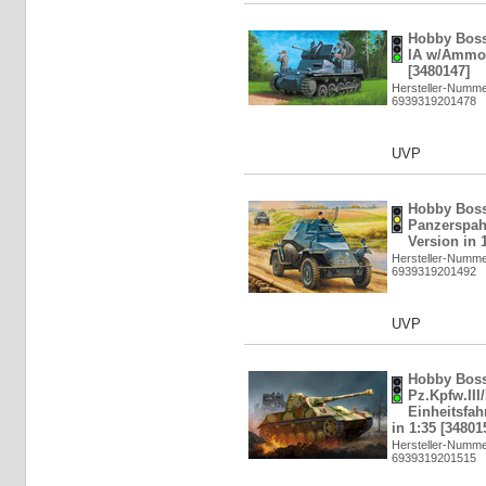
Hobby Boss
IA w/Ammo.T
[3480147]
Hersteller-Numme
6939319201478
UVP
Hobby Boss
Panzerspa
Version in 
Hersteller-Numme
6939319201492
UVP
Hobby Bos
Pz.Kpfw.III/
Einheitsfah
in 1:35 [34801
Hersteller-Numme
6939319201515