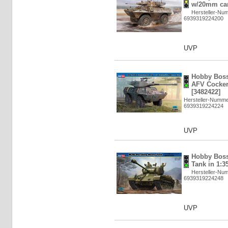
w/20mm can
Hersteller-Nu
6939319224200
UVP
Hobby Bos
AFV Cocker
[3482422]
Hersteller-Numme
6939319224224
UVP
Hobby Boss
Tank in 1:3
Hersteller-Nu
6939319224248
UVP