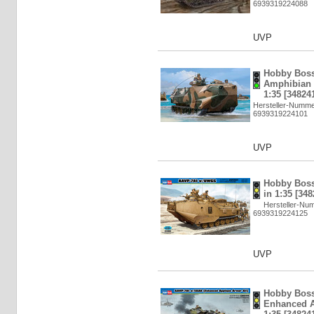
6939319224088
UVP
Hobby Boss
Amphibian 
1:35 [34824
Hersteller-Numme
6939319224101
UVP
Hobby Bos
in 1:35 [348
Hersteller-Nu
6939319224125
UVP
Hobby Bos
Enhanced A