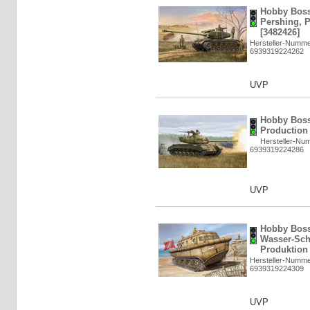
Hobby Boss
Pershing, Pi
[3482426]
Hersteller-Numme
6939319224262
UVP
Hobby Boss
Production 
Hersteller-Nu
6939319224286
UVP
Hobby Boss
Wasser-Sch
Produktion 
Hersteller-Numme
6939319224309
UVP