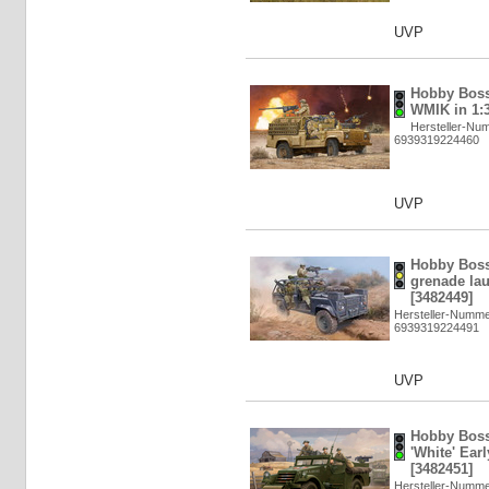
UVP
Hobby Boss
WMIK in 1:3
Hersteller-Nu
6939319224460
UVP
Hobby Bos
grenade lau
[3482449]
Hersteller-Numme
6939319224491
UVP
Hobby Boss
'White' Earl
[3482451]
Hersteller-Numme