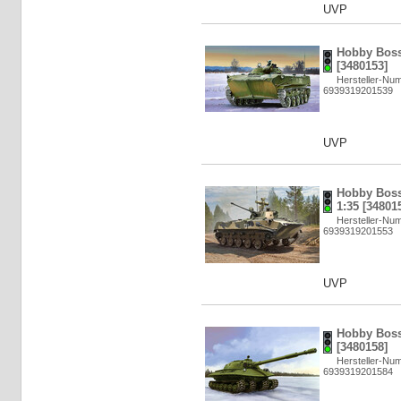
UVP
Hobby Boss
[3480153]
Hersteller-Nu
6939319201539
UVP
Hobby Boss
1:35 [34801
Hersteller-Nu
6939319201553
UVP
Hobby Boss:
[3480158]
Hersteller-Nu
6939319201584