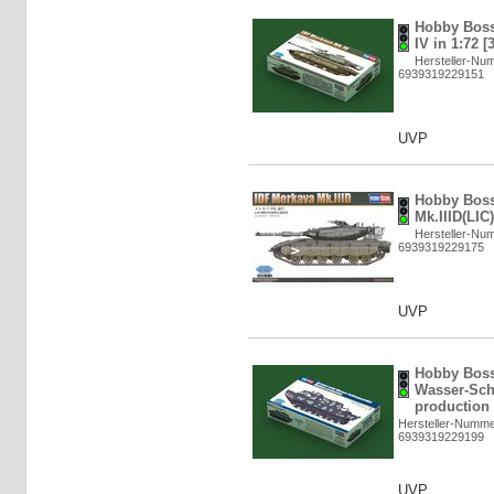
Hobby Boss
IV in 1:72 [
Hersteller-Nu
6939319229151
UVP
Hobby Boss
Mk.IIID(LIC)
Hersteller-Nu
6939319229175
UVP
Hobby Boss
Wasser-Sc
production 
Hersteller-Numme
6939319229199
UVP