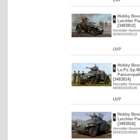
UVP
Hobby Boss
Leichter P
[3483812]
Hersteller-Numme
6939319238122
UVP
Hobby Bos
Le.Pz.Sp.Wg
Panzerspah
[3483814]
Hersteller-Numme
6939319238146
UVP
Hobby Boss
Leichter Pa
[3483816]
Hersteller-Numme
6939319238160