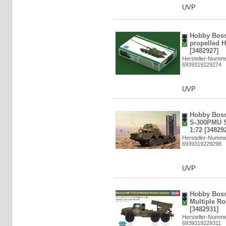
UVP
Hobby Boss
propelled H
[3482927]
Hersteller-Numme
6939319229274
UVP
Hobby Boss
S-300PMU 
1:72 [34829
Hersteller-Numme
6939319229298
UVP
Hobby Boss
Multiple Ro
[3482931]
Hersteller-Numme
6939319229311