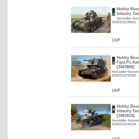
Hobby Boss
Infantry Tan
Hersteller-Nu
6939319238061
UVP
Hobby Boss:
Fgst.Pz.Kpf
[3483808]
Hersteller-Numme
6939319238085
UVP
Hobby Boss:
Infantry Ta
[3483810]
Hersteller-Numme
6939319238108