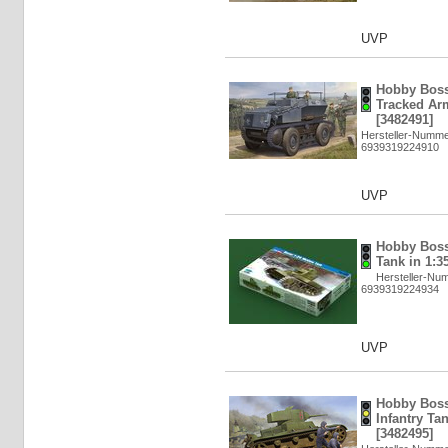
UVP
Hobby Boss
Tracked Arm
[3482491]
Hersteller-Numme
6939319224910
UVP
Hobby Boss
Tank in 1:3
Hersteller-Nu
6939319224934
UVP
Hobby Boss:
Infantry Ta
[3482495]