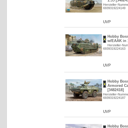
1:35 [34824
Hersteller-Numme
6939319224149
UVP
Hobby Bos
w/EAAK in 1
Hersteller-Nu
6939319224163
UVP
Hobby Bos
Armored Car
[3482418]
Hersteller-Numme
6939319224187
UVP
Hobby Bos