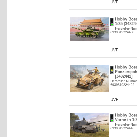
UVP
Hobby Boss
1:35 [34824
Hersteller-Nu
6939319224408
UVP
Hobby Boss:
Panzerspah
[3482442]
Hersteller-Numme
6939319224422
UVP
Hobby Boss
Vorne in 1:
Hersteller-Nu
6939319224446