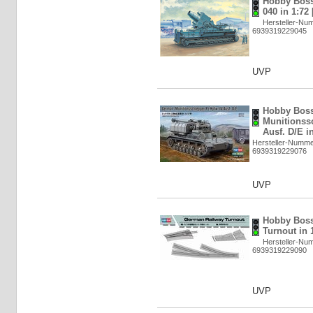
Hobby Boss
040 in 1:72
Hersteller-Nu
6939319229045
UVP
Hobby Bos
Munitionss
Ausf. D/E i
Hersteller-Numme
6939319229076
UVP
Hobby Boss
Turnout in 
Hersteller-Nu
6939319229090
UVP