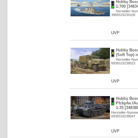
Hobby Boss
1:700 [3483
Hersteller-Nu
3969319234100
UVP
Hobby Boss
(Soft Top) i
Hersteller-Nu
6939319238023
UVP
Hobby Bos
Pfzkpfw.IAu
1:35 [34838
Hersteller-Numme
6939319238047
UVP