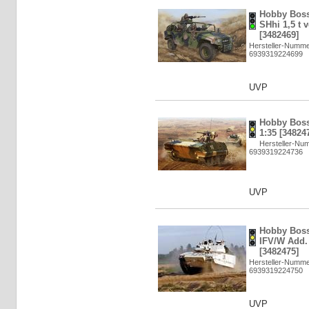
Hobby Bos
SHhi 1,5 t v
[3482469]
Hersteller-Numme
6939319224699
UVP
Hobby Boss
1:35 [34824
Hersteller-Nu
6939319224736
UVP
Hobby Bos
IFV/W Add. 
[3482475]
Hersteller-Numme
6939319224750
UVP