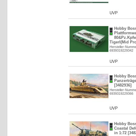
UVP
Hobby Boss
Plattformw
80&Pz.Kpfw
TigerI(Mid Pro
Hersteller-Numme
6939319229342
UVP
Hobby Bos
Panzerträg
[3482936]
Hersteller-Numme
6939319229366
UVP
Hobby Bos
Coastal De
in 1:72 [348