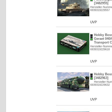
[3482955]
Hersteller-Numme
6939319229557
UVP
Hobby Bos
Geraet 040/
Transport C
Hersteller-Numme
6939319229618
UVP
Hobby Boss
[3482963]
Hersteller-Nu
6939319229632
UVP