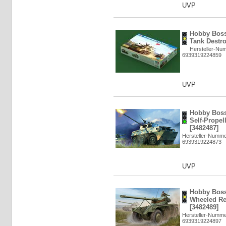
UVP
Hobby Bos
Tank Destro
Hersteller-Nu
6939319224859
UVP
Hobby Bos
Self-Propel
[3482487]
Hersteller-Numme
6939319224873
UVP
Hobby Boss
Wheeled Rec
[3482489]
Hersteller-Numme
6939319224897