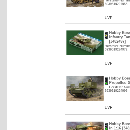
Hersteller-Numme
6939319224958
UVP
Hobby Boss:
Infantry Ta
[3482497]
Hersteller-Numme
6939319224972
UVP
Hobby Boss:
Propelled G
Hersteller-Nu
6939319224996
UVP
Hobby Boss
in 1:16 [348