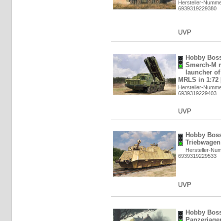
Hersteller-Numme
6939319229380
UVP
Hobby Boss
Smerch-M m
launcher o
MRLS in 1:72 
Hersteller-Numme
6939319229403
UVP
Hobby Boss
Triebwagen 
Hersteller-Nu
6939319229533
UVP
Hobby Bos
Panzerjager