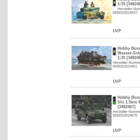
1:35 [34824
Hersteller-Nu
6939319224637
UVP
Hobby Boss
Wasser-Schl
1:35 [34824
Hersteller-Numme
6939319224651
UVP
Hobby Bos
Shi 1.5ton M
[3482467]
Hersteller-Numme
6939319224675
UVP