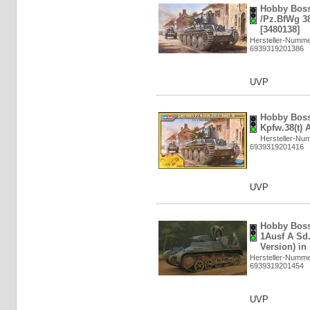
Hobby Boss
/Pz.BfWg 38
[3480138]
Hersteller-Numme
6939319201386
UVP
Hobby Boss
Kpfw.38(t) 
Hersteller-Nu
6939319201416
UVP
Hobby Boss
1Ausf A Sd.
Version) in
Hersteller-Numme
6939319201454
UVP