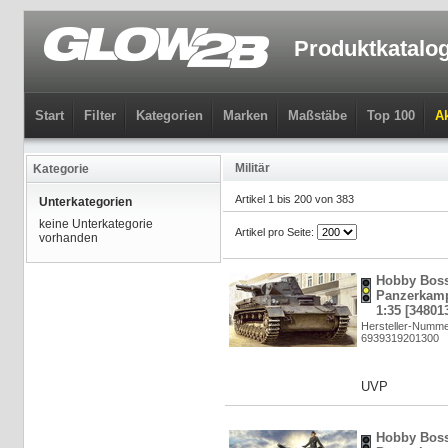
Produktkatalo
Start
Filter
Kategorien
Marken
Maßstäbe
Top 100
Ak
Militär
Kategorie
Artikel 1 bis 200 von 383
Unterkategorien
keine Unterkategorie
Artikel pro Seite:
vorhanden
Hobby Bos
Panzerkamp
1:35 [34801
Hersteller-Numme
6939319201300
UVP
Hobby Bos