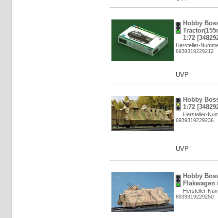
Hobby Boss
Tractor(15
1:72 [34829
Hersteller-Numme
6939319229212
UVP
Hobby Boss
1:72 [34829
Hersteller-Nu
6939319229236
UVP
Hobby Bos
Flakwagen i
Hersteller-Nu
6939319229250