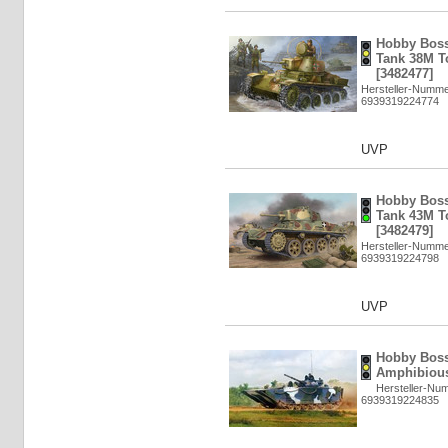
Hobby Boss
Tank 38M To
[3482477]
Hersteller-Numme
6939319224774
UVP
Hobby Boss
Tank 43M To
[3482479]
Hersteller-Numme
6939319224798
UVP
Hobby Boss
Amphibious 
Hersteller-Nu
6939319224835