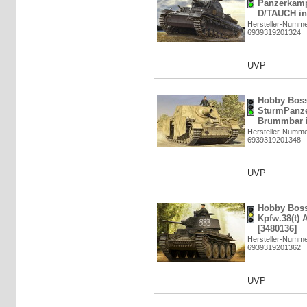
Panzerkamp
D/TAUCH in 
Hersteller-Numme
6939319201324
UVP
Hobby Bos
SturmPanze
Brummbar i
Hersteller-Numme
6939319201348
UVP
Hobby Boss
Kpfw.38(t) 
[3480136]
Hersteller-Numme
6939319201362
UVP