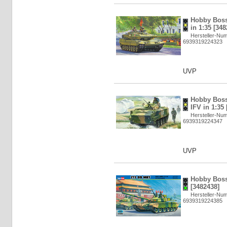
Hobby Boss
in 1:35 [348
Hersteller-Nu
6939319224323
UVP
Hobby Boss
IFV in 1:35
Hersteller-Nu
6939319224347
UVP
Hobby Boss
[3482438]
Hersteller-Nu
6939319224385