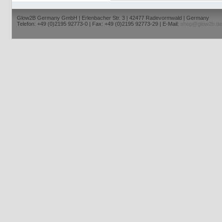
Glow2B Germany GmbH | Erlenbacher Str. 3 | 42477 Radevormwald | Germany
Telefon: +49 (0)2195 92773-0 | Fax: +49 (0)2195 92773-29 | E-Mail:
shop@glow2b.de