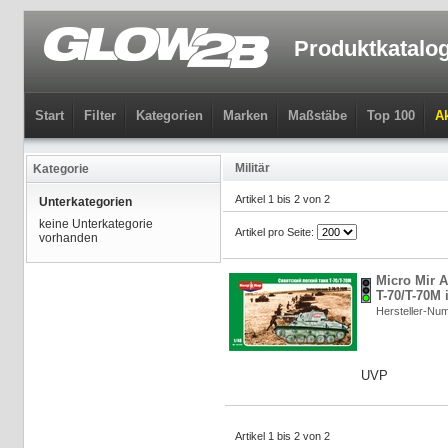
Produktkatalo
Start
Filter
Kategorien
Marken
Maßstäbe
Top 100
Ak
Militär
Kategorie
Artikel 1 bis 2 von 2
Unterkategorien
keine Unterkategorie
Artikel pro Seite:
vorhanden
Micro Mir A
T-70/T-70M 
Hersteller-N
UVP
Artikel 1 bis 2 von 2