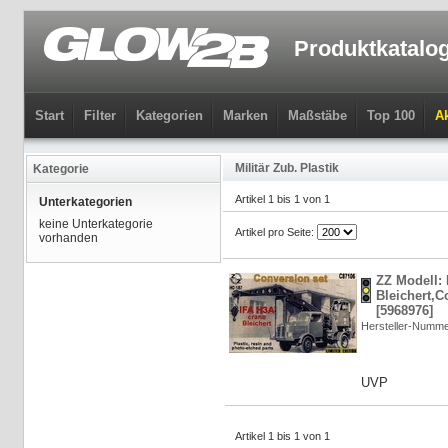
Produktkatalo
Start
Filter
Kategorien
Marken
Maßstäbe
Top 100
Ak
Militär Zub. Plastik
Kategorie
Artikel 1 bis 1 von 1
Unterkategorien
keine Unterkategorie
Artikel pro Seite:
vorhanden
ZZ Modell:
Bleichert,C
[5968976]
Hersteller-Numm
UVP
Artikel 1 bis 1 von 1