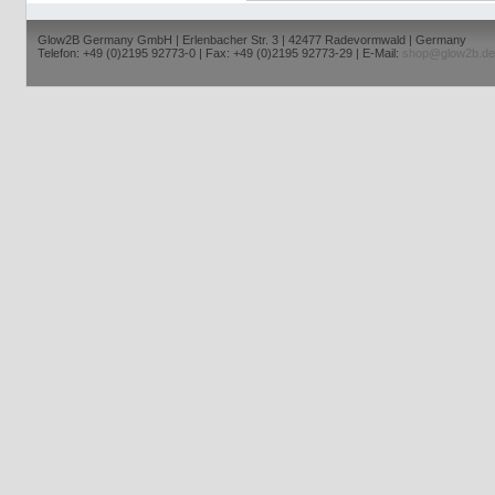
Glow2B Germany GmbH | Erlenbacher Str. 3 | 42477 Radevormwald | Germany
Telefon: +49 (0)2195 92773-0 | Fax: +49 (0)2195 92773-29 | E-Mail:
shop@glow2b.de