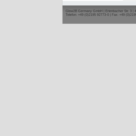
Glow2B Germany GmbH | Erlenbacher Str. 3 |
Telefon: +49 (0)2195 92773-0 | Fax: +49 (0)219