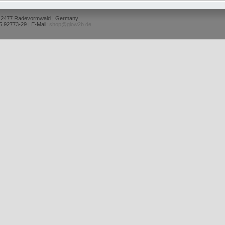
 42477 Radevormwald | Germany
5 92773-29 | E-Mail:
shop@glow2b.de