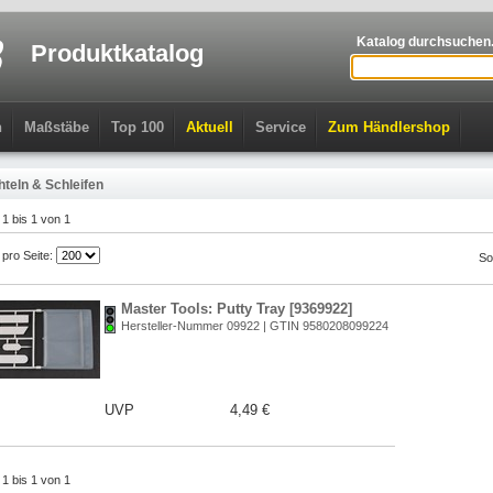
Katalog durchsuchen.
Produktkatalog
n
Maßstäbe
Top 100
Aktuell
Service
Zum Händlershop
teln & Schleifen
l 1 bis 1 von 1
l pro Seite:
So
Master Tools: Putty Tray [9369922]
Hersteller-Nummer 09922 | GTIN 9580208099224
UVP
4,49 €
l 1 bis 1 von 1