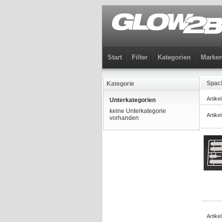
Start
Filter
Kategorien
Marke
Spach
Kategorie
Artike
Unterkategorien
keine Unterkategorie
Artike
vorhanden
Artike