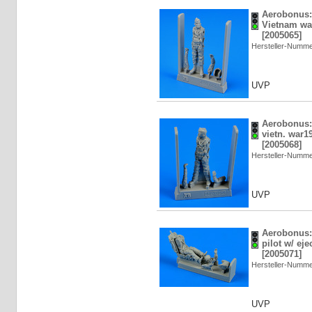
Aerobonus: 
Vietnam war
[2005065]
Hersteller-Numme
UVP
Aerobonus: 
vietn. war1
[2005068]
Hersteller-Numme
UVP
Aerobonus:
pilot w/ eje
[2005071]
Hersteller-Numme
UVP