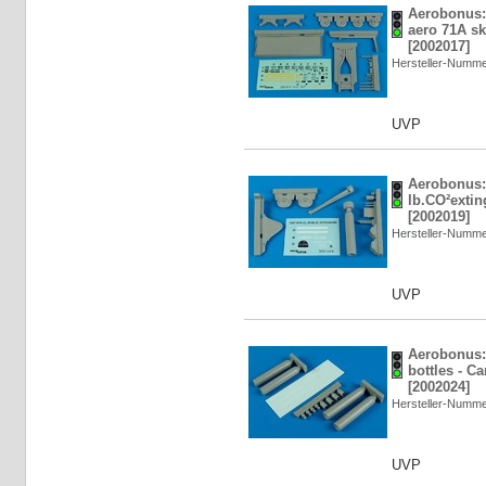
Aerobonus:
aero 71A sk
[2002017]
Hersteller-Numme
UVP
Aerobonus:
lb.CO²extin
[2002019]
Hersteller-Numme
UVP
Aerobonus:
bottles - C
[2002024]
Hersteller-Numme
UVP