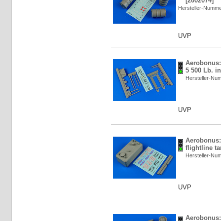
[2002074]
Hersteller-Numme
UVP
Aerobonus:
5 500 Lb. in
Hersteller-Nu
UVP
Aerobonus:
flightline t
Hersteller-Nu
UVP
Aerobonus: