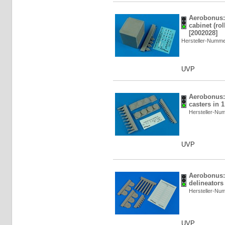
Aerobonus: 
cabinet (rol
[2002028]
Hersteller-Numme
UVP
Aerobonus: 
casters in 1
Hersteller-Nu
UVP
Aerobonus: 
delineators
Hersteller-Nu
UVP