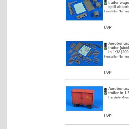
trailer wag
spill absor
Hersteller-Numme
UVP
Aerobonus:
trailer (ste
in 1:32 [200
Hersteller-Numme
UVP
Aerobonus:
trailer in 1
Hersteller-Nu
UVP