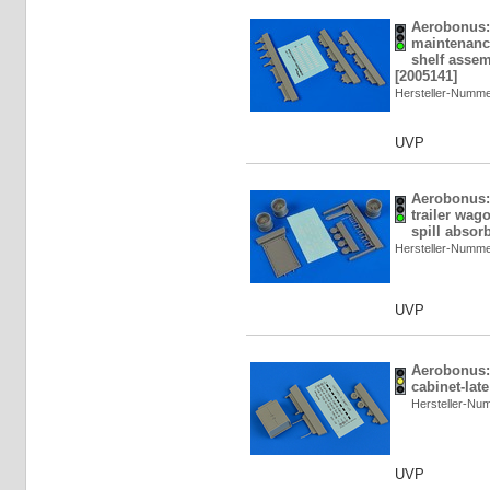
Aerobonus:
maintenance
shelf assem
[2005141]
Hersteller-Numme
UVP
Aerobonus:
trailer wag
spill absor
Hersteller-Numme
UVP
Aerobonus:
cabinet-late
Hersteller-Nu
UVP