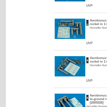
UVP
Aerobonus: 
rocket in 1:
Hersteller-Nu
UVP
Aerobonus: 
rocket in 1:
Hersteller-Nu
UVP
Aerobonus: 
to-ground r
[2005028]
Hersteller-Numme