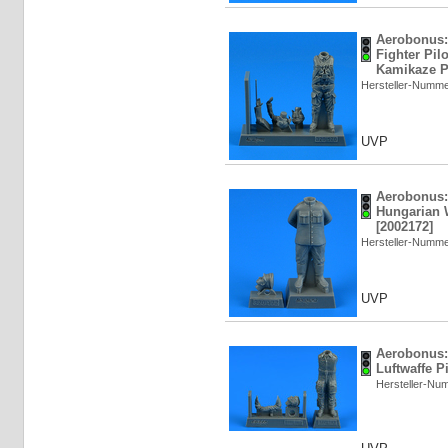
Aerobonus:
Fighter Pil
Kamikaze Pi
Hersteller-Numme
UVP
Aerobonus:
Hungarian W
[2002172]
Hersteller-Numme
UVP
Aerobonus
Luftwaffe Pi
Hersteller-Nu