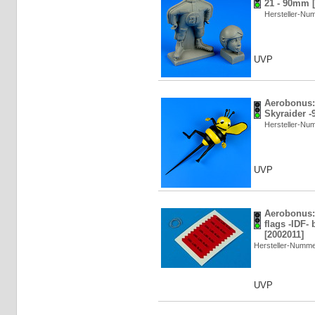
21 - 90mm 
Hersteller-Nu
UVP
Aerobonus:
Skyraider 
Hersteller-Nu
UVP
Aerobonus:
flags -IDF- 
[2002011]
Hersteller-Numme
UVP