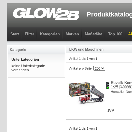
Produktkatalo
Start
Filter
Kategorien
Marken
Maßstäbe
Top 100
Ak
LKW und Maschinen
Kategorie
Artikel 1 bis 1 von 1
Unterkategorien
keine Unterkategorie
Artikel pro Seite:
vorhanden
Revell: Ke
1:25 [40098
Hersteller-Nu
UVP
Artikel 1 bis 1 von 1