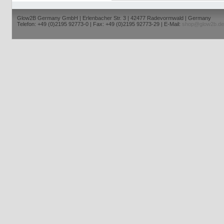
Glow2B Germany GmbH | Erlenbacher Str. 3 | 42477 Radevormwald | Germany
Telefon: +49 (0)2195 92773-0 | Fax: +49 (0)2195 92773-29 | E-Mail:
shop@glow2b.de