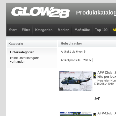
Produktkatalo
Start
Filter
Kategorien
Marken
Maßstäbe
Top 100
Ak
Hubschrauber
Kategorie
Artikel 1 bis 6 von 6
Unterkategorien
keine Unterkategorie
Artikel pro Seite:
vorhanden
AFV-Club: 
kits per box
Hersteller-Nu
4716965144050
UVP
AFV-Club: 