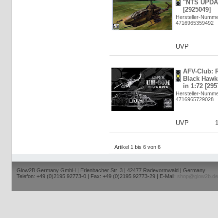
"NTS UPDAT
[2925049]
Hersteller-Numm
4716965359492
UVP
AFV-Club:
Black Hawk
in 1:72 [295
Hersteller-Numm
4716965729028
UVP
Artikel 1 bis 6 von 6
Glow2B Germany GmbH | Erlenbacher Str. 3 | 42477 Radevormwald | Germany
Telefon: +49 (0)2195 92773-0 | Fax: +49 (0)2195 92773-29 | E-Mail:
shop@glow2b.de