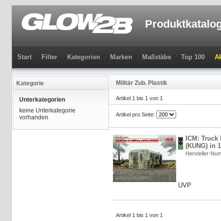
Produktkatalo
Start
Filter
Kategorien
Marken
Maßstäbe
Top 100
Ak
Militär Zub. Plastik
Kategorie
Artikel 1 bis 1 von 1
Unterkategorien
keine Unterkategorie
Artikel pro Seite:
vorhanden
ICM: Truck 
(KUNG) in 1
Hersteller-Nu
UVP
Artikel 1 bis 1 von 1