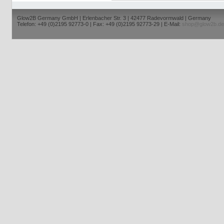
Glow2B Germany GmbH | Erlenbacher Str. 3 | 42477 Radevormwald | Germany
Telefon: +49 (0)2195 92773-0 | Fax: +49 (0)2195 92773-29 | E-Mail:
shop@glow2b.de