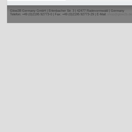
Glow2B Germany GmbH | Erlenbacher Str. 3 | 42477 Radevormwald | Germany
Telefon: +49 (0)2195 92773-0 | Fax: +49 (0)2195 92773-29 | E-Mail:
shop@glow2b.de