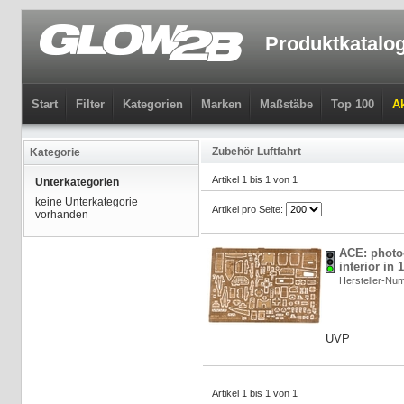
Produktkatalo
Start
Filter
Kategorien
Marken
Maßstäbe
Top 100
Ak
Zubehör Luftfahrt
Kategorie
Artikel 1 bis 1 von 1
Unterkategorien
keine Unterkategorie
Artikel pro Seite:
vorhanden
ACE: photo-
interior in 
Hersteller-N
UVP
Artikel 1 bis 1 von 1