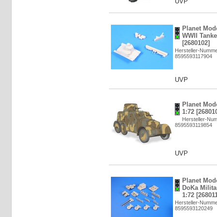
UVP
Planet Mode
WWII Tanke
[2680102]
Hersteller-Numm
8595593117904
UVP
Planet Mode
1:72 [26801
Hersteller-Nu
8595593119854
UVP
Planet Mod
DoKa Milita
1:72 [26801
Hersteller-Numm
8595593120249