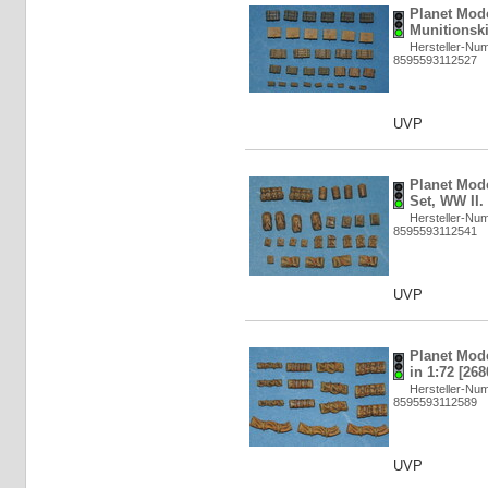
Planet Mod
Munitionski
Hersteller-Nu
8595593112527
UVP
Planet Mod
Set, WW II.
Hersteller-Nu
8595593112541
UVP
Planet Mode
in 1:72 [268
Hersteller-Nu
8595593112589
UVP