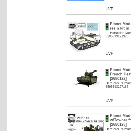
UVP
Planet Mode
resin kit in
Hersteller-Nu
8595593121376
UVP
Planet Mode
French Heav
[2680122]
Hersteller-Numm
8595593127187
UVP
Planet Mode
w/Towbar fo
[2680128]
Hersteller-Numm