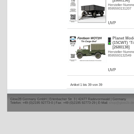
[2680136]
Hersteller-Numm
8595593131207
UVP
Planet Mod
(15CWT) ‘Ti
[2680138]
Hersteller-Numm
8595593132549
UVP
Artikel 1 bis 39 von 39
Glow2B Germany GmbH | Erlenbacher Str. 3 | 42477 Radevormwald | Germany
Telefon: +49 (0)2195 92773-0 | Fax: +49 (0)2195 92773-29 | E-Mail:
shop@glow2b.de