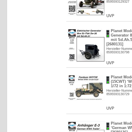
8595593129327
UVP
Planet Mode
Generator 8
mit Sd.Ah.5
[2680131]
Hersteller-Numm
8595593130798
UVP
Planet Mod
(15CWT) ‘W
1/72 in 1:72
Hersteller-Numm
8595593130729
UVP
Planet Mod
‘German WWI