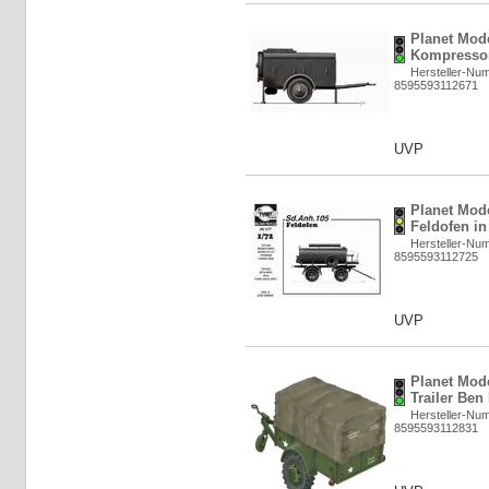
Planet Mod
Kompressor
Hersteller-Nu
8595593112671
UVP
Planet Mod
Feldofen in
Hersteller-Nu
8595593112725
UVP
Planet Mod
Trailer Ben
Hersteller-Nu
8595593112831