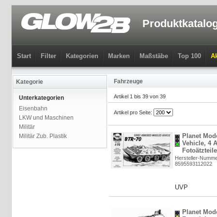
Produktkatalo
Start
Filter
Kategorien
Marken
Maßstäbe
Top 100
Ak
Fahrzeuge
Kategorie
Artikel 1 bis 39 von 39
Unterkategorien
Eisenbahn
Artikel pro Seite:
LKW und Maschinen
Militär
Planet Mod
Militär Zub. Plastik
Vehicle, 4 
Fotoätzteile
Hersteller-Numm
8595593112022
UVP
Planet Mode