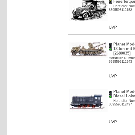
Feuerleitpa
Hersteller-Nu
8595593112152
UVP
Planet Mod
18-ton mit B
[2680035]
Hersteller-Numm
8595593112343
UVP
Planet Mod
Diesel Loko
Hersteller-Nu
8595593112497
UVP