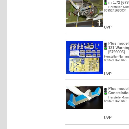
in 1:72 [679
Hersteller-Nu
8595241670034
UVP
Plus model
121 Warning
[6799006]
Hersteller-Numme
8595241670065
UVP
Plus model:
Constelatio
Hersteller-Nu
8595241670089
UVP