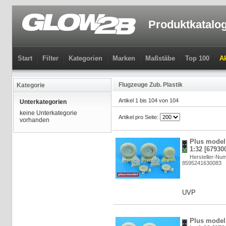
Produktkatalo
Start
Filter
Kategorien
Marken
Maßstäbe
Top 100
Ak
Flugzeuge Zub. Plastik
Kategorie
Artikel 1 bis 104 von 104
Unterkategorien
keine Unterkategorie
Artikel pro Seite:
vorhanden
Plus model:
1:32 [67930
Hersteller-Nu
8595241630083
UVP
Plus model: