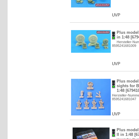
UVP
Plus model:
in 1:48 [679
Hersteller-Nu
8595241681009
UVP
Plus model
sights for 
1:48 [67941
Hersteller-Numme
8595241681047
UVP
Plus model:
II in 1:48 [