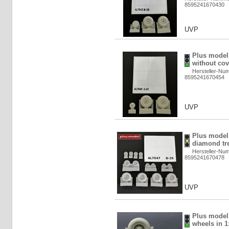
8595241670430
UVP
Plus model:
without cov
Hersteller-Nu
8595241670454
UVP
Plus model:
diamond tre
Hersteller-Nu
8595241670478
UVP
Plus model:
wheels in 1