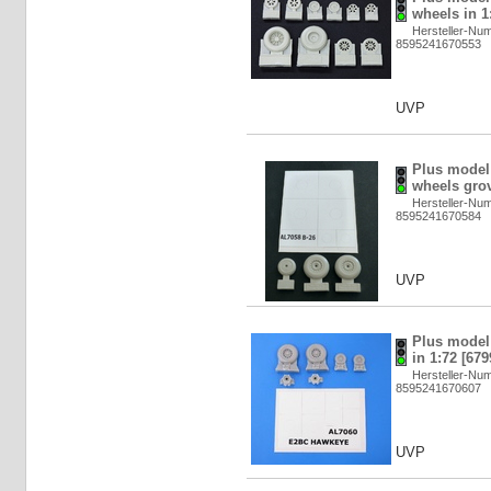
wheels in 1
Hersteller-Nu
8595241670553
UVP
Plus model:
wheels grov
Hersteller-Nu
8595241670584
UVP
Plus model
in 1:72 [679
Hersteller-Nu
8595241670607
UVP