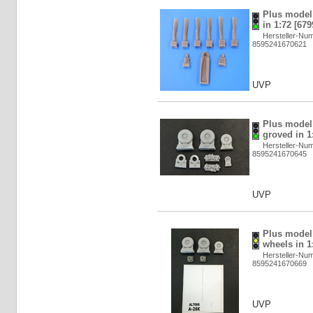
Plus model:
in 1:72 [679
Hersteller-Nu
8595241670621
UVP
Plus model
groved in 1
Hersteller-Nu
8595241670645
UVP
Plus model
wheels in 1
Hersteller-Nu
8595241670669
UVP