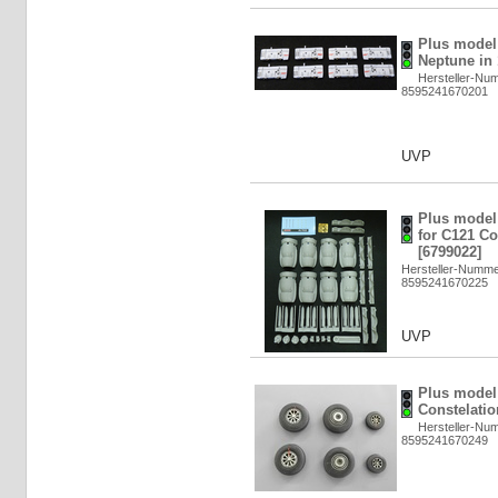
Plus model
Neptune in 
Hersteller-Nu
8595241670201
UVP
Plus model:
for C121 Co
[6799022]
Hersteller-Numme
8595241670225
UVP
Plus model:
Constelatio
Hersteller-Nu
8595241670249