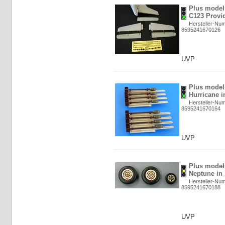
Plus model:
C123 Provid
Hersteller-Nu
8595241670126
UVP
Plus model:
Hurricane i
Hersteller-Nu
8595241670164
UVP
Plus model
Neptune in 
Hersteller-Nu
8595241670188
UVP