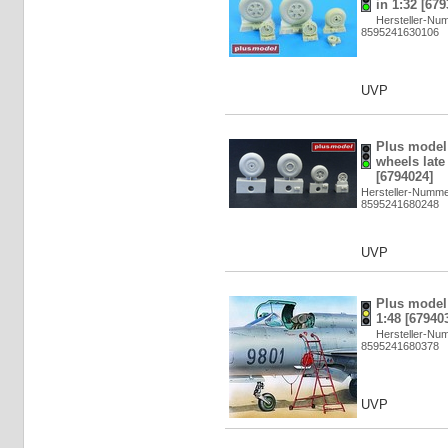
in 1:32 [679
Hersteller-Nu
8595241630106
UVP
Plus model
wheels late
[6794024]
Hersteller-Numme
8595241680248
UVP
Plus model:
1:48 [67940
Hersteller-Nu
8595241680378
UVP