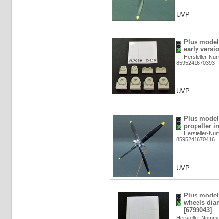
UVP
Plus model
early versio
Hersteller-Nu
8595241670393
UVP
Plus model
propeller in
Hersteller-Nu
8595241670416
UVP
Plus model:
wheels diam
[6799043]
Hersteller-Numme