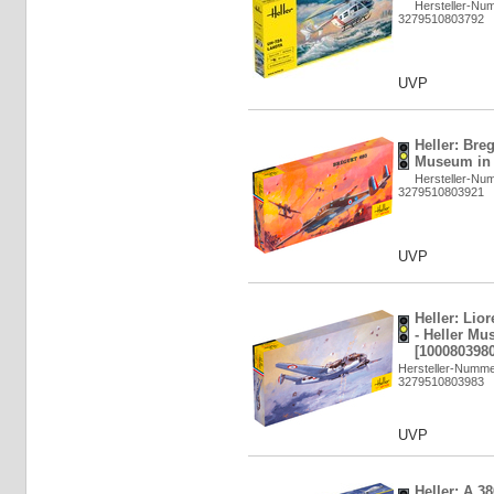
Hersteller-Nu
3279510803792
UVP
Heller: Breg
Museum in 
Hersteller-Nu
3279510803921
UVP
Heller: Lior
- Heller Mu
[1000803980
Hersteller-Numme
3279510803983
UVP
Heller: A 3