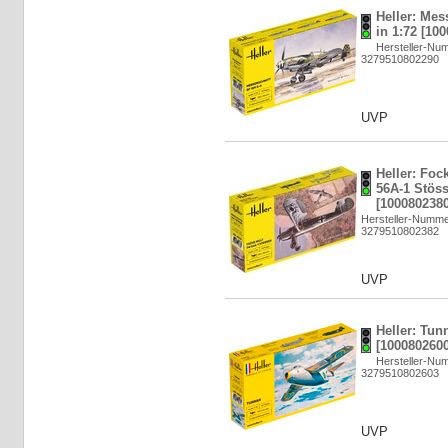
Heller: Mes
in 1:72 [10
Hersteller-Nu
3279510802290
UVP
Heller: Foc
56A-1 Stöss
[1000802380
Hersteller-Numme
3279510802382
UVP
Heller: Tun
[1000802600
Hersteller-Nu
3279510802603
UVP