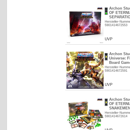
Archon Stu
OF ETERNI
SEPARATION
Hersteller-Numm
5901414672553
UVP
Archon Stud
Universe: F
Board Game
Hersteller-Numm
5901414672591
UVP
Archon Stu
OF ETERNI
SNAKEMEN (
Hersteller-Numm
5901414672614