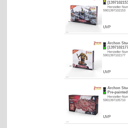
[1397102153
Hersteller-N
5901397102153
UVP
Archon Stu
[1397102177
Hersteller-N
5901397102177
UVP
Archon Stud
Pre-painted
Hersteller-N
5901397105710
UVP