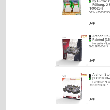
by Glow2B:
Füllung, 2 
[1000614]
GTIN 425058050
UVP
Archon Stud
Painted [13
Hersteller-Nu
5901397100043
UVP
Archon Stud
[1397100067
Hersteller-Nu
5901397100067
UVP