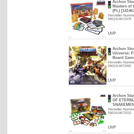
Archon Stu
Masters of 
(PL) [14146
Hersteller-Numm
5901414672478
UVP
Archon Stud
Universe: F
Board Game
Hersteller-Numm
5901414672492
UVP
Archon Stu
OF ETERNI
SNAKEMEN (
Hersteller-Numm
5901414672515
UVP