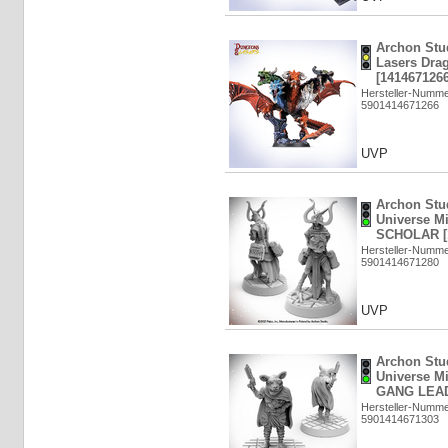
Archon Stu
Lasers Dr
[1414671266
Hersteller-Numm
5901414671266
UVP
Archon Stud
Universe M
SCHOLAR [
Hersteller-Numm
5901414671280
UVP
Archon Stud
Universe M
GANG LEAD
Hersteller-Numm
5901414671303