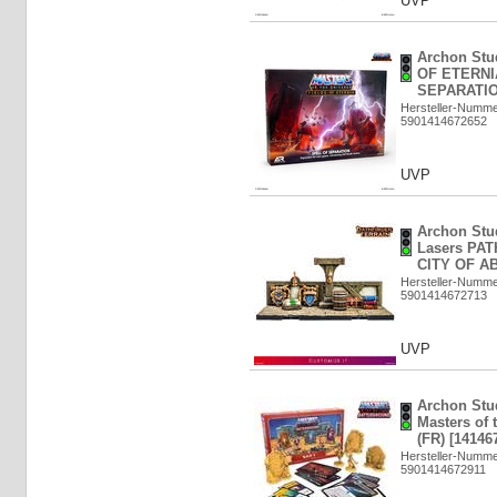
UVP
Archon Stu
OF ETERNI
SEPARATION
Hersteller-Numm
5901414672652
UVP
Archon Stu
Lasers PA
CITY OF A
Hersteller-Numm
5901414672713
UVP
Archon Stu
Masters of 
(FR) [14146
Hersteller-Numm
5901414672911