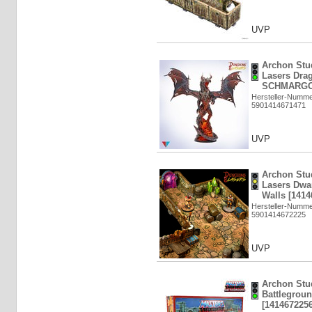
UVP
Archon Stu
Lasers Dr
SCHMARGON
Hersteller-Numm
5901414671471
UVP
Archon Stu
Lasers Dwa
Walls [1414
Hersteller-Numm
5901414672225
UVP
Archon Stu
Battlegroun
[1414672256