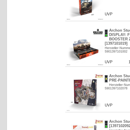
UVP
Archon St
DISPLAY: F
BOOSTER 24
[1397101019]
Hersteller-Numm
5901397101002
UVP
Archon Stu
PRE-PAINTE
Hersteller-N
5901397102078
UVP
Archon St
[1397102092