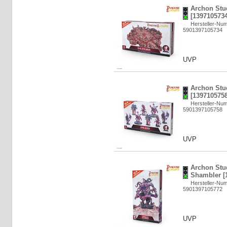
Archon Stud
[1397105734
Hersteller-N
5901397105734
UVP
Archon Stud
[1397105758
Hersteller-N
5901397105758
UVP
Archon Stu
Shambler [
Hersteller-N
5901397105772
UVP