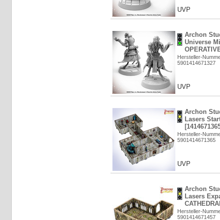
UVP
Archon Stud
Universe M
OPERATIVE 
Hersteller-Numm
5901414671327
UVP
Archon Stu
Lasers Sta
[1414671365
Hersteller-Numm
5901414671365
UVP
Archon Stu
Lasers Exp
CATHEDRAL
Hersteller-Numm
5901414671457