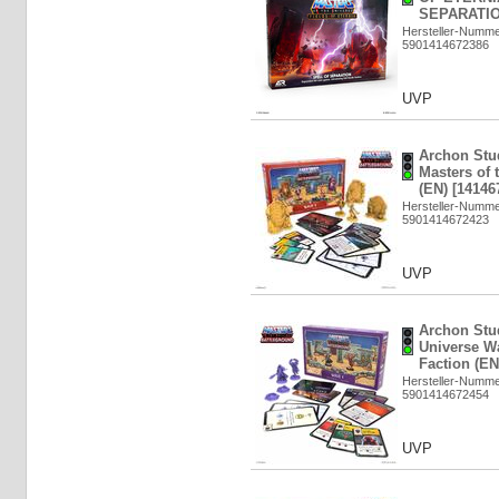
SEPARATION
Hersteller-Numm
5901414672386
UVP
Archon Stu
Masters of 
(EN) [14146
Hersteller-Numm
5901414672423
UVP
Archon Stud
Universe W
Faction (EN
Hersteller-Numm
5901414672454
UVP