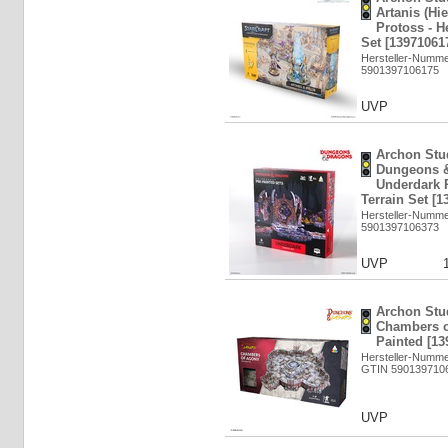
Artanis (Hie
Protoss - 
Set [13971061
Hersteller-Numm
5901397106175
UVP
Archon Stu
Dungeons 
Underdark 
Terrain Set [1
Hersteller-Numm
5901397106373
UVP
Archon Stu
Chambers o
Painted [13
Hersteller-Numm
GTIN 590139710
UVP