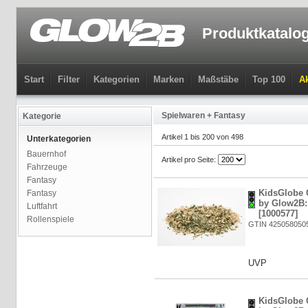
Produktkatalo
Start
Filter
Kategorien
Marken
Maßstäbe
Top 100
Ak
Spielwaren + Fantasy
Kategorie
Artikel 1 bis 200 von 498
Unterkategorien
Bauernhof
Artikel pro Seite:
Fahrzeuge
Fantasy
KidsGlobe 
Fantasy
by Glow2B: 
Luftfahrt
[1000577]
Rollenspiele
GTIN 425058050
UVP
KidsGlobe 