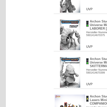
UVP
Archon Stud
Universe M
LABORER [
Hersteller-Numm
5901414670375
UVP
Archon Stud
Universe Mi
SKITTERMA
Hersteller-Numm
5901414670399
UVP
Archon Stu
Lasers Min
COMPANION