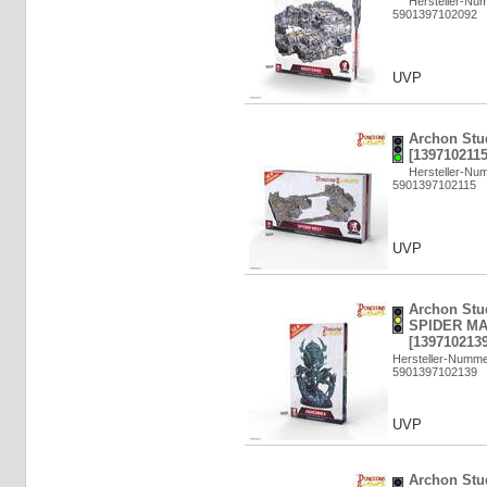
Hersteller-N
5901397102092
UVP
Archon Stu
[1397102115
Hersteller-N
5901397102115
UVP
Archon St
SPIDER M
[1397102139
Hersteller-Numm
5901397102139
UVP
Archon St