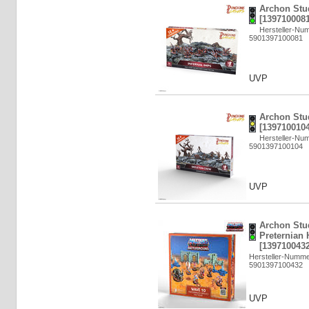
Archon Stud
[1397100081
Hersteller-N
5901397100081
UVP
Archon Stu
[1397100104
Hersteller-N
5901397100104
UVP
Archon Stu
Preternian 
[1397100432
Hersteller-Numm
5901397100432
UVP