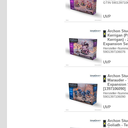
GTIN 590139710
UVP
Archon Stud
Kerrigan (P
Kerrigan) - 
Expansion Set
Hersteller-Numm
5901397106076
UVP
Archon Stud
Marauder - 
Expansion 
[1397106090]
Hersteller-Numm
5901397106090
UVP
Archon Stud
Goliath - Te