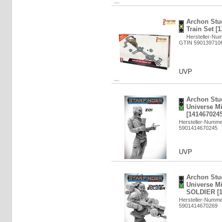
Archon Stu
Train Set [
Hersteller-Nu
GTIN 590139710
UVP
Archon Stud
Universe Mi
[1414670245
Hersteller-Numm
5901414670245
UVP
Archon Stud
Universe M
SOLDIER [1
Hersteller-Numm
5901414670269