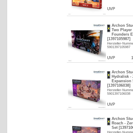
UVP
Archon Stud
Two Player 
Founders E
[1397105987]
Hersteller-Numm
5901397105987
UVP
Archon Stud
Hydralisk - 
Expansion 
[1397106038]
Hersteller-Numm
5901397106038
UVP
Archon Stud
Roach - Zer
Set [139710
Hersteller-Numm