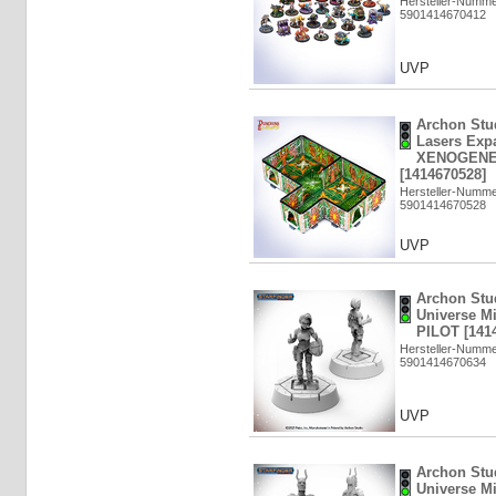
Hersteller-Numm
5901414670412
UVP
Archon Stu
Lasers Exp
XENOGENE
[1414670528]
Hersteller-Numm
5901414670528
UVP
Archon Stud
Universe M
PILOT [141
Hersteller-Numm
5901414670634
UVP
Archon Stud
Universe M