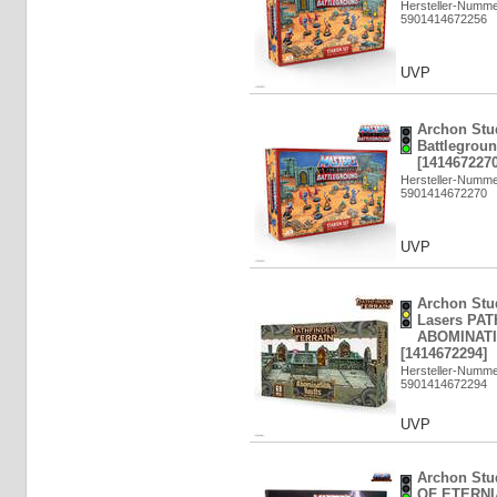
Hersteller-Numm
5901414672256
UVP
Archon Stu
Battleground
[1414672270
Hersteller-Numm
5901414672270
UVP
Archon Stu
Lasers PA
ABOMINAT
[1414672294]
Hersteller-Numm
5901414672294
UVP
Archon Stu
OF ETERNI