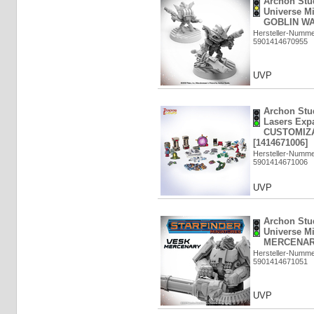
Archon Stud
Universe M
GOBLIN WA
Hersteller-Numm
5901414670955
UVP
Archon Stu
Lasers Expa
CUSTOMIZA
[1414671006]
Hersteller-Numm
5901414671006
UVP
Archon Stud
Universe M
MERCENARY
Hersteller-Numm
5901414671051
UVP