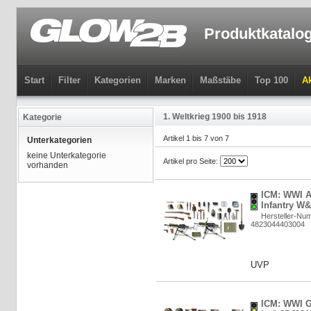
Produktkatalo
Start
Filter
Kategorien
Marken
Maßstäbe
Top 100
Ak
1. Weltkrieg 1900 bis 1918
Kategorie
Artikel 1 bis 7 von 7
Unterkategorien
keine Unterkategorie
Artikel pro Seite:
vorhanden
ICM: WWI A
Infantry W&
Hersteller-Nu
4823044403004
UVP
ICM: WWI G