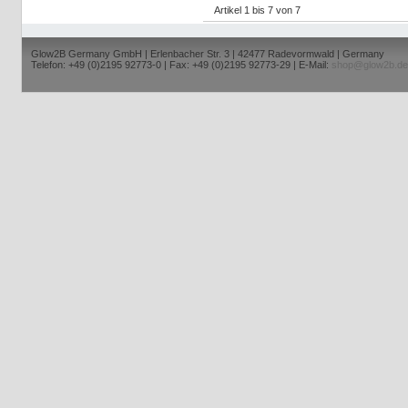
Artikel 1 bis 7 von 7
Glow2B Germany GmbH | Erlenbacher Str. 3 | 42477 Radevormwald | Germany
Telefon: +49 (0)2195 92773-0 | Fax: +49 (0)2195 92773-29 | E-Mail:
shop@glow2b.de