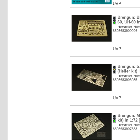
UVP
Brengun: B
60, UH-60 i
Hersteller-N
8595683900096
UVP
Brengun: S
(Heller kit)
Hersteller-N
8595683903035
UVP
Brengun: M
kit) in 1:72
Hersteller-N
8595683907583