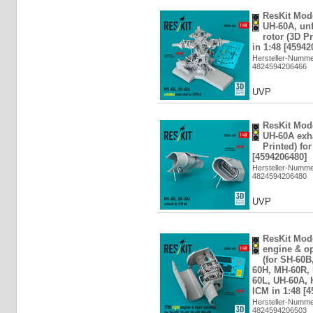
ResKit Mod
UH-60A, un
rotor (3D Pr
in 1:48 [45942
Hersteller-Numm
4824594206466
UVP
ResKit Mod
UH-60A exh
Printed) for
[4594206480]
Hersteller-Numm
4824594206480
UVP
ResKit Mode
engine & o
(for SH-60B
60H, MH-60R,
60L, UH-60A, H
ICM in 1:48 [
Hersteller-Numm
4824594206503