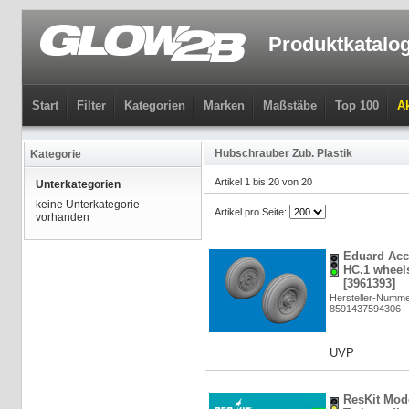
Produktkatalo
Start
Filter
Kategorien
Marken
Maßstäbe
Top 100
Ak
Hubschrauber Zub. Plastik
Kategorie
Artikel 1 bis 20 von 20
Unterkategorien
keine Unterkategorie
Artikel pro Seite:
vorhanden
Eduard Acc
HC.1 wheels
[3961393]
Hersteller-Numme
8591437594306
UVP
ResKit Mod