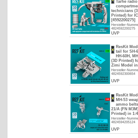
Tarhe radi
compartmen
technicians (3
Printed) for I
[4592200275]
Hersteller-Numm
4824592200275
UVP
ResKit Mod
tail for SH-
HH-60H, MH
(3D Printed) f
Zimi Model in
Hersteller-Numm
4824592300654
UVP
ResKit Mode
MH-53 weap
ammo belts
21/A (FN M3M)
Printed) in 1:
Hersteller-Numm
4824594205124
UVP