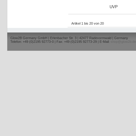
UVP
Artikel 1 bis 20 von 20
Glow2B Germany GmbH | Erlenbacher Str. 3 | 42477 Radevormwald | Germany
Telefon: +49 (0)2195 92773-0 | Fax: +49 (0)2195 92773-29 | E-Mail:
shop@glow2b.de