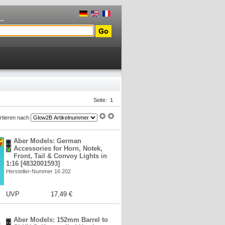
..
Seite:
1
rtieren nach
Aber Models: German
Accessories for Horn, Notek,
Front, Tail & Convoy Lights in
1:16 [4832001593]
Hersteller-Nummer 16 202
UVP
17,49 €
Aber Models: 152mm Barrel to