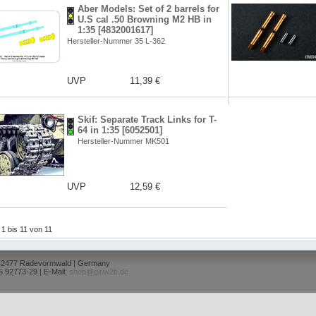
Aber Models: Set of 2 barrels for
U.S cal .50 Browning M2 HB in
1:35 [4832001617]
Hersteller-Nummer 35 L-362
UVP
11,39 €
Skif: Separate Track Links for T-
64 in 1:35 [6052501]
Hersteller-Nummer MK501
UVP
12,59 €
l 1 bis 11 von 11
 42477 Radevormwald | Germany
5 92773-29 | E-Mail:
shop@glow2b.de