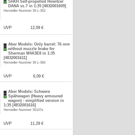
ShKH Self-propelled Howitzer
DANA vz.7 in 1:35 [4832001609]
Hersteller-Nummer 35 L-352
UVP
12,09 €
Aber Models: Only barrel: 76 mm
without muzzle brake for
Sherman M4A3E8 in 1:35
[4832001611]
Hersteller-Nummer 35 L-360
UVP
6,09 €
Aber Models: Schwere
Spähwagen (Heavy armoured
wagon) - simplified version in
1:35 [4832001616]
Hersteller-Nummer 35107x
UVP
11,29 €