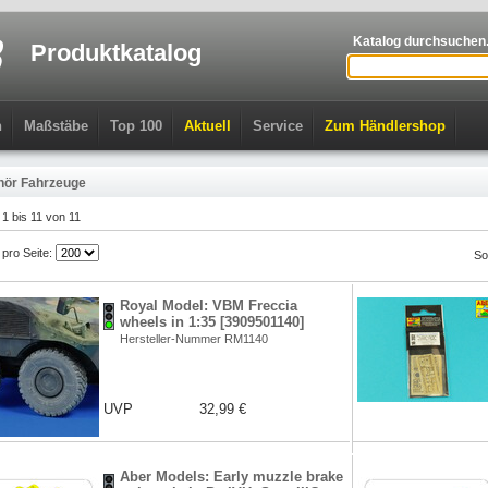
Katalog durchsuchen.
Produktkatalog
n
Maßstäbe
Top 100
Aktuell
Service
Zum Händlershop
hör Fahrzeuge
l 1 bis 11 von 11
l pro Seite:
So
Royal Model: VBM Freccia
wheels in 1:35 [3909501140]
Hersteller-Nummer RM1140
UVP
32,99 €
Aber Models: Early muzzle brake