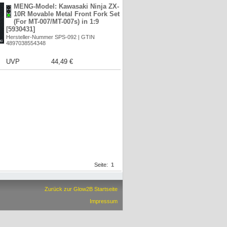
MENG-Model: Kawasaki Ninja ZX-
10R Movable Metal Front Fork Set
(For MT-007/MT-007s) in 1:9
[5930431]
Hersteller-Nummer SPS-092 | GTIN
4897038554348
UVP
44,49 €
Seite:
1
Zurück zur Glow2B Startseite
Impressum