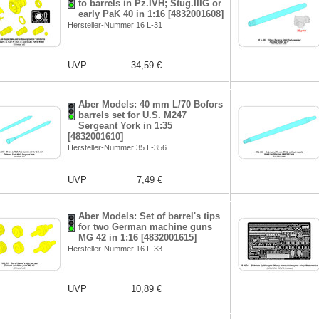
to barrels in Pz.IVH; Stug.IIIG or
early PaK 40 in 1:16 [4832001608]
Hersteller-Nummer 16 L-31
UVP
34,59 €
Aber Models: 40 mm L/70 Bofors
barrels set for U.S. M247
Sergeant York in 1:35
[4832001610]
Hersteller-Nummer 35 L-356
UVP
7,49 €
Aber Models: Set of barrel's tips
for two German machine guns
MG 42 in 1:16 [4832001615]
Hersteller-Nummer 16 L-33
UVP
10,89 €