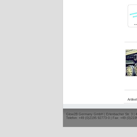
Artike
Glow2B Germany GmbH | Erlenbacher Str. 3 |
Telefon: +49 (0)2195 92773-0 | Fax: +49 (0)219