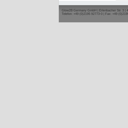
Glow2B Germany GmbH | Erlenbacher Str. 3 |
Telefon: +49 (0)2195 92773-0 | Fax: +49 (0)219