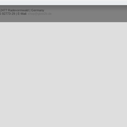
 42477 Radevormwald | Germany
5 92773-29 | E-Mail:
shop@glow2b.de