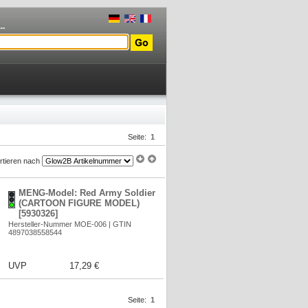
..
Seite:
1
rtieren nach
MENG-Model: Red Army Soldier
(CARTOON FIGURE MODEL)
[5930326]
Hersteller-Nummer MOE-006 | GTIN
4897038558544
UVP
17,29 €
Seite:
1