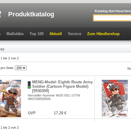
Katalog durchsuchen.
Produktkatalog
n
Maßstäbe
Top 100
Aktuell
Service
Zum Händlershop
asy
l 1 bis 2 von 2
l pro Seite:
So
MENG-Model: Eighth Route Army
Soldier (Cartoon Figure Model)
[5930309]
Hersteller-Nummer MOE-002 | GTIN
4897038558506
UVP
17,29 €
l 1 bis 2 von 2