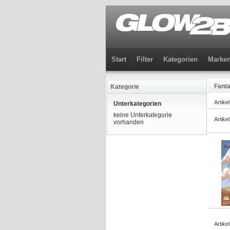
Start
Filter
Kategorien
Marke
Fant
Kategorie
Artike
Unterkategorien
keine Unterkategorie
Artike
vorhanden
Artike