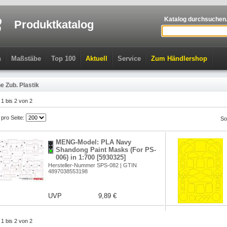
Katalog durchsuchen.
Produktkatalog
n
Maßstäbe
Top 100
Aktuell
Service
Zum Händlershop
e Zub. Plastik
l 1 bis 2 von 2
l pro Seite:
So
MENG-Model: PLA Navy
Shandong Paint Masks (For PS-
006) in 1:700 [5930325]
Hersteller-Nummer SPS-082 | GTIN
4897038553198
UVP
9,89 €
l 1 bis 2 von 2