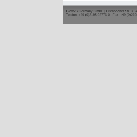
Glow2B Germany GmbH | Erlenbacher Str. 3 |
Telefon: +49 (0)2195 92773-0 | Fax: +49 (0)219