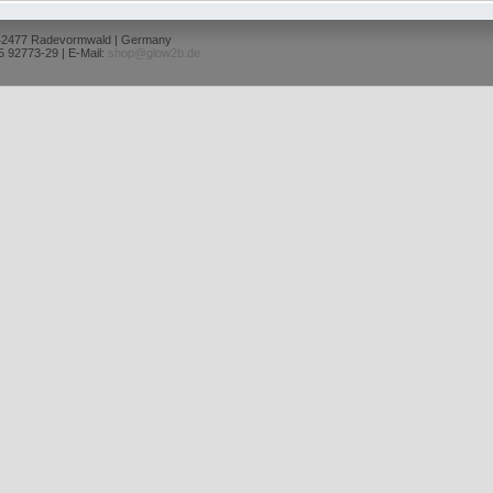
 42477 Radevormwald | Germany
5 92773-29 | E-Mail:
shop@glow2b.de