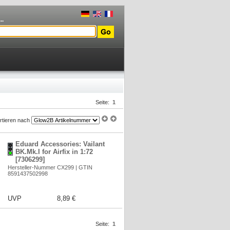
..
Seite:
1
rtieren nach
Eduard Accessories: Vailant
BK.Mk.I for Airfix in 1:72
[7306299]
Hersteller-Nummer CX299 | GTIN
8591437502998
UVP
8,89 €
Seite:
1