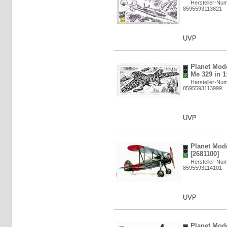
Hersteller-Nu
8595593113821
UVP
Planet Mod
Me 329 in 1
Hersteller-Nu
8595593113999
UVP
Planet Mode
[2681100]
Hersteller-Nu
8595593114101
UVP
Planet Mod