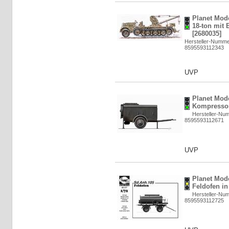
Planet Mod
18-ton mit B
[2680035]
Hersteller-Numm
8595593112343
UVP
Planet Mod
Kompressor
Hersteller-Nu
8595593112671
UVP
Planet Mod
Feldofen in
Hersteller-Nu
8595593112725