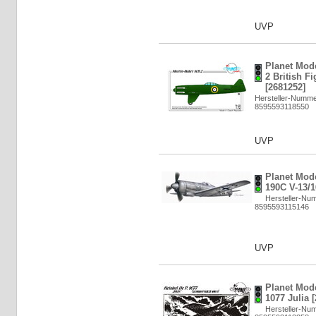
UVP
Planet Mode
2 British Fi
[2681252]
Hersteller-Numm
8595593118550
UVP
Planet Mod
190C V-13/1
Hersteller-Nu
8595593115146
UVP
Planet Mode
1077 Julia 
Hersteller-Nu