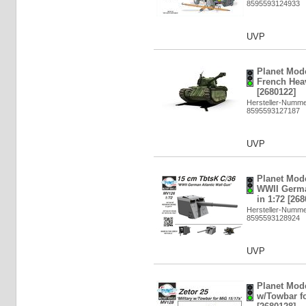
8595593124933
UVP
Planet Mode
French Heav
[2680122]
Hersteller-Numm
8595593127187
UVP
Planet Mod
WWII Germa
in 1:72 [268
Hersteller-Numm
8595593128924
UVP
Planet Mode
w/Towbar fo