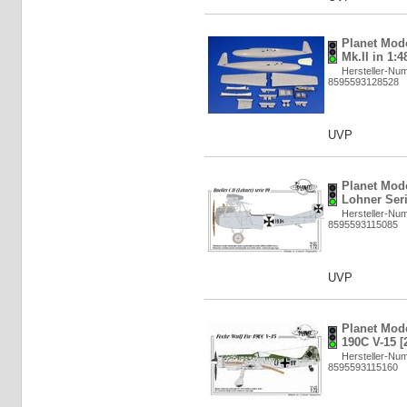
Planet Mod
Mk.II in 1:4
Hersteller-Nu
8595593128528
UVP
Planet Mode
Lohner Seri
Hersteller-Nu
8595593115085
UVP
Planet Mod
190C V-15 [
Hersteller-Nu
8595593115160