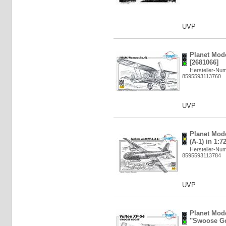
UVP
Planet Mod
[2681066]
Hersteller-Nu
8595593113760
UVP
Planet Mod
(A-1) in 1:7
Hersteller-Nu
8595593113784
UVP
Planet Mode
''Swoose Go