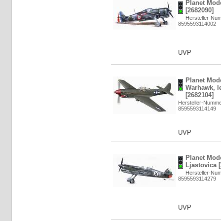
Planet Mod
[2682090]
Hersteller-Nu
8595593114002
UVP
Planet Mod
Warhawk, l
[2682104]
Hersteller-Numm
8595593114149
UVP
Planet Mode
Ljastovica 
Hersteller-Nu
8595593114279
UVP