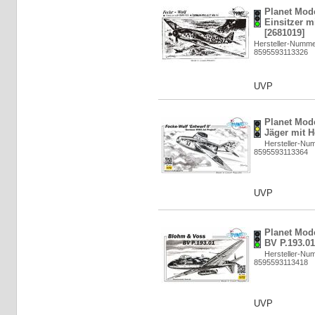
Planet Mod
Einsitzer m
[2681019]
Hersteller-Numm
8595593113326
UVP
Planet Mod
Jäger mit H
Hersteller-Nu
8595593113364
UVP
Planet Mod
BV P.193.01
Hersteller-Nu
8595593113418
UVP