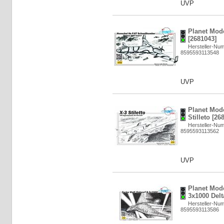
UVP
Planet Mod
[2681043]
Hersteller-Nu
8595593113548
UVP
Planet Mod
Stilleto [26
Hersteller-Nu
8595593113562
UVP
Planet Mod
3x1000 Del
Hersteller-Nu
8595593113586