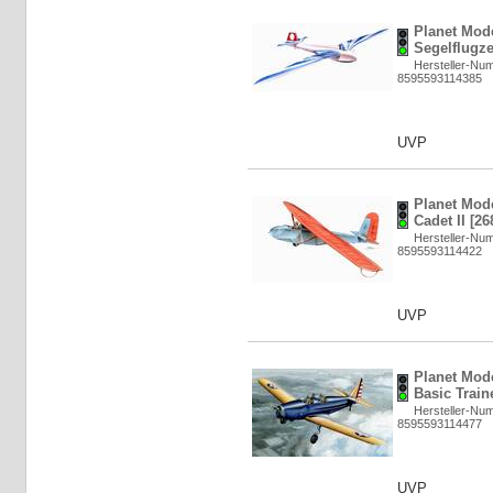
Planet Mod
Segelflugze
Hersteller-Nu
8595593114385
UVP
Planet Mod
Cadet II [26
Hersteller-Nu
8595593114422
UVP
Planet Mode
Basic Train
Hersteller-Nu
8595593114477
UVP