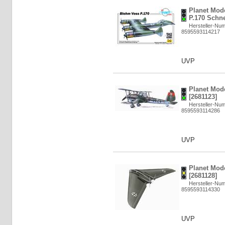
Planet Mod
P.170 Schne
Hersteller-Nu
8595593114217
UVP
Planet Mode
[2681123]
Hersteller-Nu
8595593114286
UVP
Planet Mode
[2681128]
Hersteller-Nu
8595593114330
UVP