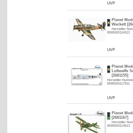
UVP
Planet Mod
Wackett [26
Hersteller-Nu
8595593114521
UVP
Planet Mode
Luftwaffe S
[2681155]
Hersteller-Numm
8595593117911
UVP
Planet Mod
[2681167]
Hersteller-Nu
8595593114613