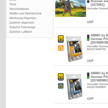
Russian med
Tiere
[1672061]
Hersteller-Numm
Verschiedenes
Waffen und Wehrtechnik
Werkzeug Allgemein
UVP
Zubehör allgemein
Zubehör Fahrzeuge
Zubehör Luftfahrt
AMMO by M
German Pilo
[2074089780
Hersteller-Numme
8432074089780
UVP
AMMO by M
German Pilo
[2074089803
Hersteller-Numme
8432074089803
UVP