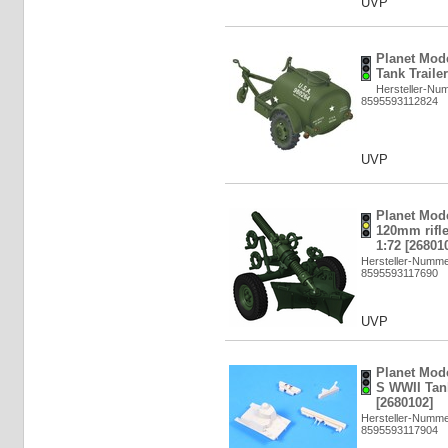
UVP
Planet Mod
Tank Traile
Hersteller-Nu
8595593112824
UVP
Planet Mod
120mm rifle
1:72 [26801
Hersteller-Numm
8595593117690
UVP
Planet Mode
S WWII Tan
[2680102]
Hersteller-Numm
8595593117904