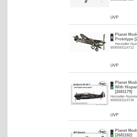
UVP
Planet Mode
Prototype [
Hersteller-Nu
8595593114712
UVP
Planet Mod
With Hispa
[2681179]
Hersteller-Numm
8595593114736
UVP
Planet Mod
[2681182]