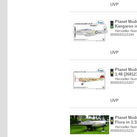
UVP
Planet Mod
Kangaroo in
Hersteller-Nu
8595593115184
UVP
Planet Mod
1:48 [26812
Hersteller-Nu
8595593115207
UVP
Planet Mode
Flora in 1:3
Hersteller-Nu
8595593115221