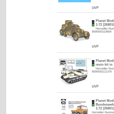
UVP
Planet Mode
1:72 [26801
Hersteller-Nu
8595593119854
UVP
Planet Mode
resin kit in
Hersteller-Nu
8595593121376
UVP
Planet Mod
Bundeswehr 
1:72 [26801
Hersteller-Numm