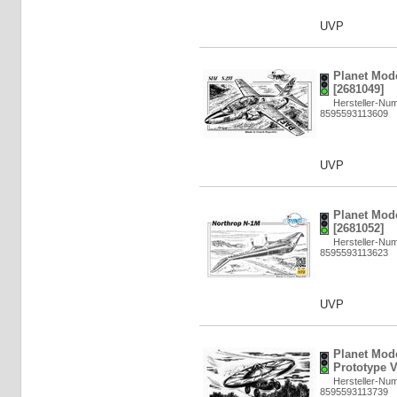
UVP
Planet Mode
[2681049]
Hersteller-Nu
8595593113609
UVP
Planet Mode
[2681052]
Hersteller-Nu
8595593113623
UVP
Planet Mod
Prototype V
Hersteller-Nu
8595593113739