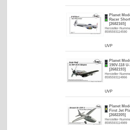
Planet Mod
Racer Short
[2682165]
Hersteller-Numm
8595593114590
UVP
Planet Mod
190V-118 U-1
[2682193]
Hersteller-Numm
8595593114866
UVP
Planet Mode
First Jet Pl
[2682205]
Hersteller-Numm
8595593114989