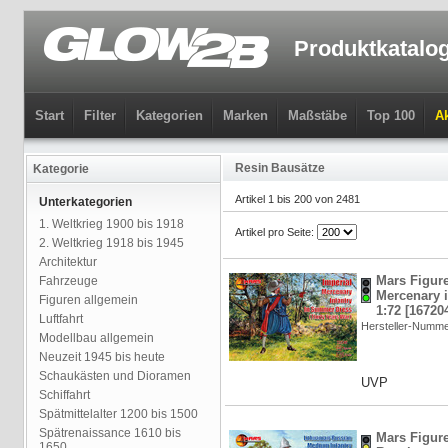
Produktkatalo
Start
Filter
Kategorien
Marken
Maßstäbe
Top 100
Ak
Resin Bausätze
Kategorie
Artikel 1 bis 200 von 2481
Unterkategorien
1. Weltkrieg 1900 bis 1918
Artikel pro Seite:
2. Weltkrieg 1918 bis 1945
Architektur
Mars Figure
Fahrzeuge
Mercenary i
Figuren allgemein
1:72 [16720
Luftfahrt
Hersteller-Numm
Modellbau allgemein
Neuzeit 1945 bis heute
Schaukästen und Dioramen
UVP
Schiffahrt
Spätmittelalter 1200 bis 1500
Spätrenaissance 1610 bis
Mars Figure
1650