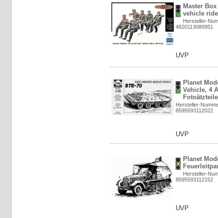
Master Box 
vehicle ride
Hersteller-Nu
4820113080951
UVP
Planet Mod
Vehicle, 4 
Fotoätzteile
Hersteller-Numm
8595593112022
UVP
Planet Mode
Feuerleitpa
Hersteller-Nu
8595593112152
UVP