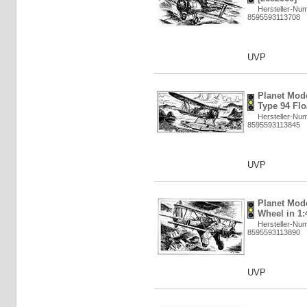
Hersteller-Nu
8595593113708
UVP
Planet Mod
Type 94 Flo
Hersteller-Nu
8595593113845
UVP
Planet Mode
Wheel in 1:
Hersteller-Nu
8595593113890
UVP