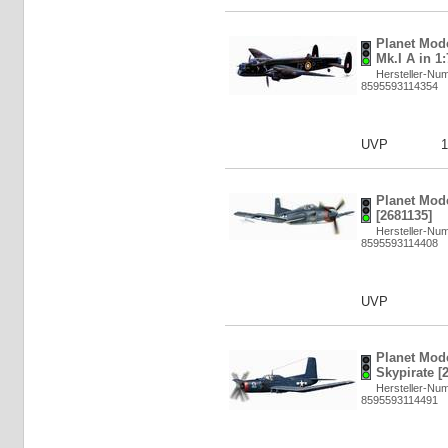
Planet Mod
Mk.I A in 1:
Hersteller-Nu
8595593114354
UVP
1
Planet Mode
[2681135]
Hersteller-Nu
8595593114408
UVP
Planet Mod
Skypirate [
Hersteller-Nu
8595593114491