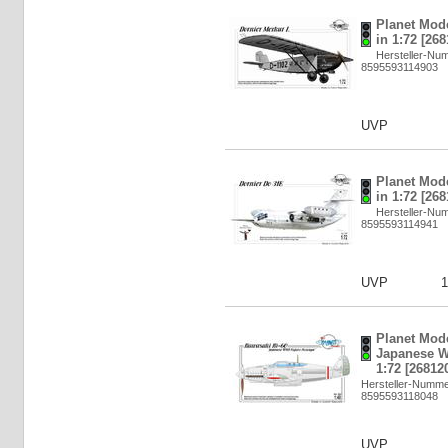
Planet Mode
in 1:72 [268
Hersteller-Nu
8595593114903
UVP
Planet Mod
in 1:72 [268
Hersteller-Nu
8595593114941
UVP
1
Planet Mode
Japanese W
1:72 [26812
Hersteller-Numm
8595593118048
UVP