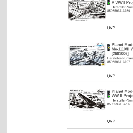
A WWII Proj
Hersteller-Nu
8595593113159
UVP
Planet Mod
Me-1110/II 
[2681006]
Hersteller-Numm
8595593113197
UVP
Planet Mode
WW II Proje
Hersteller-Nu
8595593113296
UVP