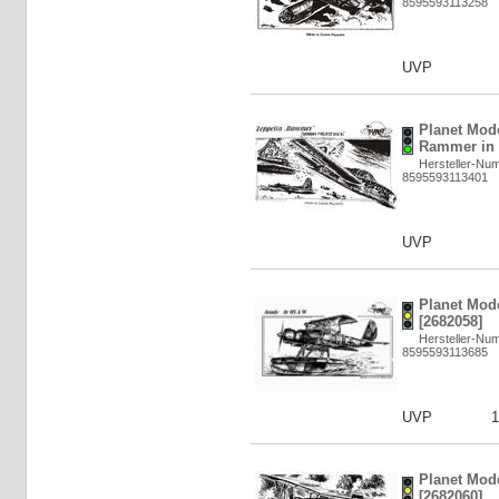
8595593113258
UVP
Planet Mode
Rammer in 
Hersteller-Nu
8595593113401
UVP
Planet Mod
[2682058]
Hersteller-Nu
8595593113685
UVP
1
Planet Mode
[2682060]