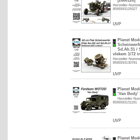
[2680128]
Hersteller-Numm
8595593129327
UVP
Planet Mode
Scheinwerfe
Sd.Ah.51 / 
vlekem 1/72 in
Hersteller-Numm
8595593130781
UVP
Planet Mod
‘Van Body’ 
Hersteller-Nu
8595593131191
UVP
Planet Mode