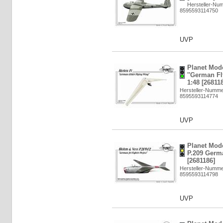
Hersteller-Nu
8595593114750
UVP
Planet Mode
''German Fl
1:48 [26811
Hersteller-Numm
8595593114774
UVP
Planet Mod
P.209 Germa
[2681186]
Hersteller-Numm
8595593114798
UVP