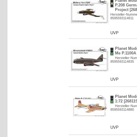
Planet Mod
P.208 Germ
Project [26
Hersteller-Numm
8595593114811
UVP
Planet Mod
Me P.1100A 
Hersteller-Nu
8595593114835
UVP
Planet Mode
1:72 [26811
Hersteller-Nu
8595593114880
UVP