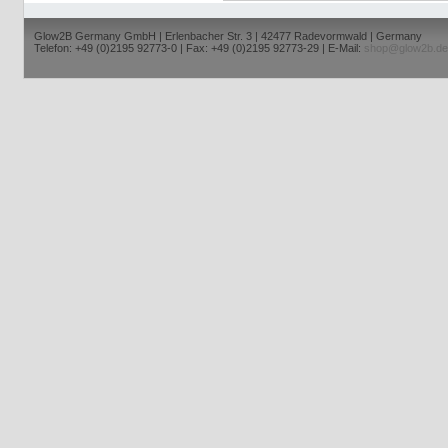
Glow2B Germany GmbH | Erlenbacher Str. 3 | 42477 Radevormwald | Germany
Telefon: +49 (0)2195 92773-0 | Fax: +49 (0)2195 92773-29 | E-Mail:
shop@glow2b.de