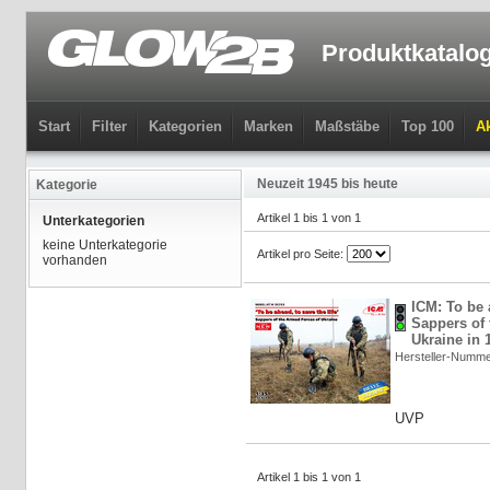
Produktkatalo
Start
Filter
Kategorien
Marken
Maßstäbe
Top 100
Ak
Neuzeit 1945 bis heute
Kategorie
Artikel 1 bis 1 von 1
Unterkategorien
keine Unterkategorie
Artikel pro Seite:
vorhanden
ICM: To be a
Sappers of
Ukraine in 
Hersteller-Numm
UVP
Artikel 1 bis 1 von 1