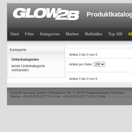
Produktkatalo
Start
Filter
Kategorien
Marken
Maßstäbe
Top 100
Ak
Kategorie
Artikel 1 bis 0 von 0
Unterkategorien
Artikel pro Seite:
keine Unterkategorie
vorhanden
Artikel 1 bis 0 von 0
Glow2B Germany GmbH | Erlenbacher Str. 3 | 42477 Radevormwald | Germany
Telefon: +49 (0)2195 92773-0 | Fax: +49 (0)2195 92773-29 | E-Mail:
shop@glow2b.de