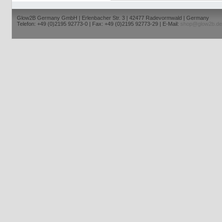
Glow2B Germany GmbH | Erlenbacher Str. 3 | 42477 Radevormwald | Germany
Telefon: +49 (0)2195 92773-0 | Fax: +49 (0)2195 92773-29 | E-Mail:
shop@glow2b.de