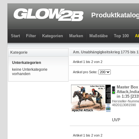
Produktkatalo
Start
Filter
Kategorien
Marken
Maßstäbe
Top 100
Ak
Am. Unabhängigkeitskrieg 1775 bis 
Kategorie
Artikel 1 bis 2 von 2
Unterkategorien
keine Unterkategorie
Artikel pro Seite:
vorhanden
Master Box
Attack,Indi
in 1:35 [233
Hersteller-Numme
4820113081590
UVP
Artikel 1 bis 2 von 2