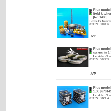
Plus model:
field kitch
[6791488]
Hersteller-Numme
8595241604886
UVP
Plus model:
swans in 1:
Hersteller-Nu
8595241604909
UVP
Plus model:
1:35 [67914
Hersteller-Nu
8595241604954