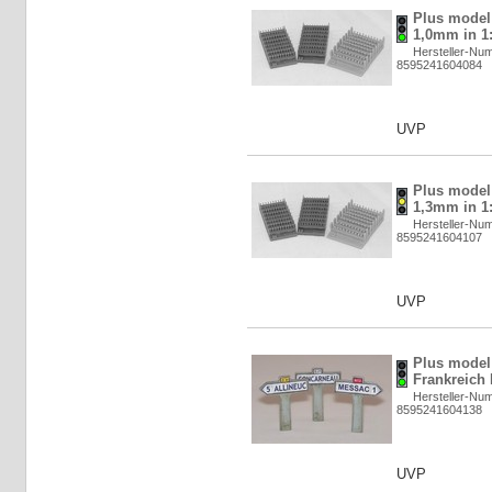
Plus model
1,0mm in 1:
Hersteller-Nu
8595241604084
UVP
Plus model
1,3mm in 1:
Hersteller-Nu
8595241604107
UVP
Plus model
Frankreich I
Hersteller-Nu
8595241604138
UVP