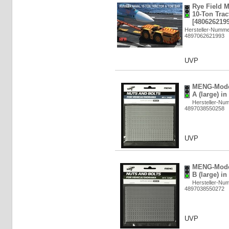
Rye Field M
10-Ton Trac
[4806262199
Hersteller-Numm
4897062621993
UVP
MENG-Model
A (large) in
Hersteller-Nu
4897038550258
UVP
MENG-Model
B (large) in
Hersteller-Nu
4897038550272
UVP