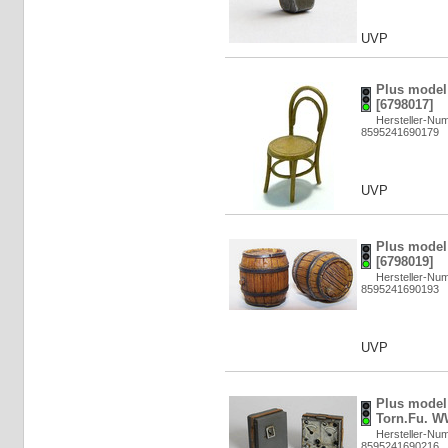
UVP
Plus model:
[6798017]
Hersteller-Nu
8595241690179
UVP
Plus model:
[6798019]
Hersteller-Nu
8595241690193
UVP
Plus model:
Torn.Fu. WW
Hersteller-Nu
8595241690216