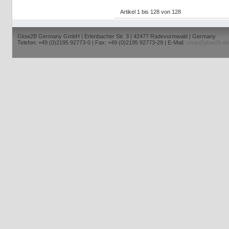
Artikel 1 bis 128 von 128
Glow2B Germany GmbH | Erlenbacher Str. 3 | 42477 Radevormwald | Germany
Telefon: +49 (0)2195 92773-0 | Fax: +49 (0)2195 92773-29 | E-Mail:
shop@glow2b.de