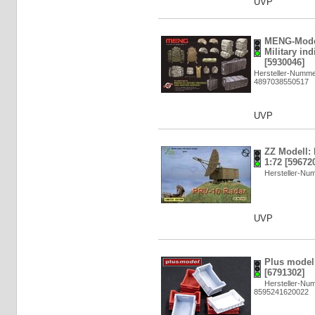
UVP
MENG-Mode
Military ind
[5930046]
Hersteller-Numm
4897038550517
UVP
ZZ Modell: 
1:72 [59672
Hersteller-N
UVP
Plus model:
[6791302]
Hersteller-Nu
8595241620022