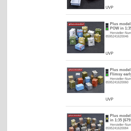
UVP
Plus model:
POW in 1:35
Hersteller-Nu
8595241620046
UVP
Plus model:
Flimsy earl
Hersteller-Nu
8595241620060
UVP
Plus model:
in 1:35 [679
Hersteller-Nu
8595241620084