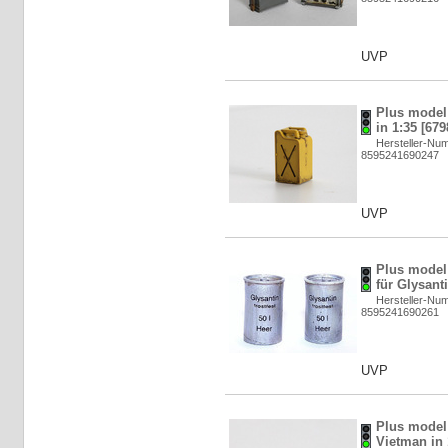
UVP
Plus model:
in 1:35 [679
Hersteller-Nu
8595241690247
UVP
Plus model:
für Glysanti
Hersteller-Nu
8595241690261
UVP
Plus model
Vietman in 