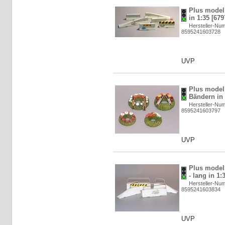
Plus model:
in 1:35 [679
Hersteller-Nu
8595241603728
UVP
Plus model
Bändern in 
Hersteller-Nu
8595241603797
UVP
Plus model
- lang in 1:
Hersteller-Nu
8595241603834
UVP