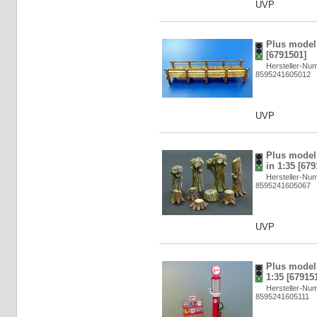
UVP
Plus model:
[6791501]
Hersteller-Nu
8595241605012
UVP
Plus model
in 1:35 [679
Hersteller-Nu
8595241605067
UVP
Plus model:
1:35 [67915
Hersteller-Nu
8595241605111