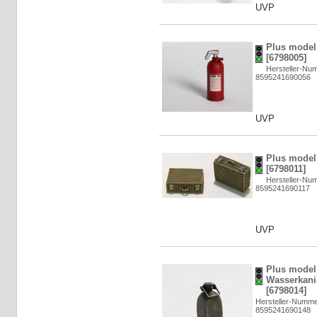
UVP
Plus model:
[6798005]
Hersteller-Nu
8595241690056
UVP
Plus model:
[6798011]
Hersteller-Nu
8595241690117
UVP
Plus model
Wasserkanist
[6798014]
Hersteller-Numme
8595241690148