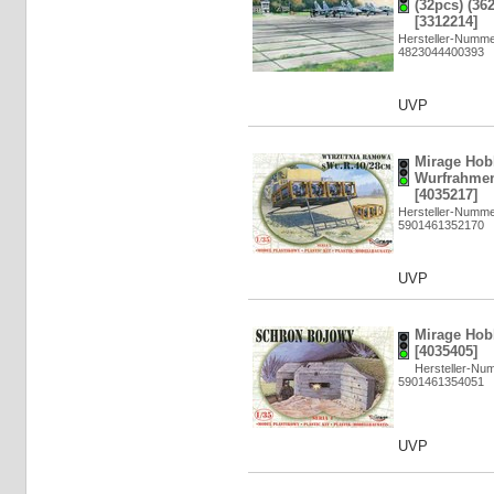
(32pcs) (36
[3312214]
Hersteller-Numme
4823044400393
UVP
Mirage Hob
Wurfrahmen
[4035217]
Hersteller-Numme
5901461352170
UVP
Mirage Hob
[4035405]
Hersteller-Nu
5901461354051
UVP