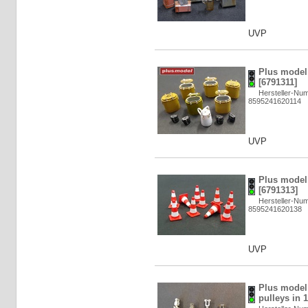
UVP
Plus model:
[6791311]
Hersteller-Nu
8595241620114
UVP
Plus model:
[6791313]
Hersteller-Nu
8595241620138
UVP
Plus model
pulleys in 