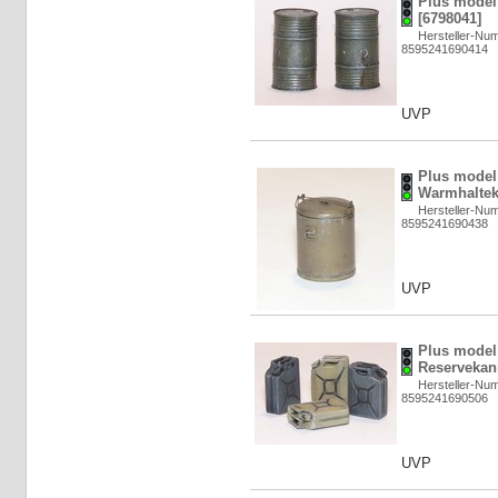
Plus model:
[6798041]
Hersteller-Nu
8595241690414
UVP
Plus model
Warmhalteke
Hersteller-Nu
8595241690438
UVP
Plus model
Reservekani
Hersteller-Nu
8595241690506
UVP