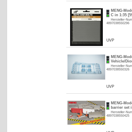
MENG-Model
C in 1:35 [
Hersteller-Nu
4897038550296
UVP
MENG-Model
Vehicle/Dio
Hersteller-Nu
4897038550326
UVP
MENG-Model
barrier set 
Hersteller-Nu
4897038550425