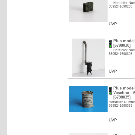
Hersteller-Nu
8595241690285
UVP
Plus model:
[6798030]
Hersteller-Nu
8595241690308
UVP
Plus model:
Vaseline - 
[6798035]
Hersteller-Numme
8595241690353
UVP