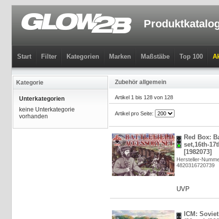
Produktkatalo
Start
Filter
Kategorien
Marken
Maßstäbe
Top 100
Ak
Zubehör allgemein
Kategorie
Artikel 1 bis 128 von 128
Unterkategorien
keine Unterkategorie
Artikel pro Seite:
vorhanden
Red Box: Ba
set,16th-17t
[1982073]
Hersteller-Numm
4820316720739
UVP
ICM: Soviet