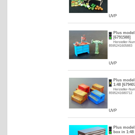
UVP
Plus model:
[6791588]
Hersteller-Nu
8595241605883
UVP
Plus model
1:48 [67940
Hersteller-Nu
8595241680712
UVP
Plus model
box in 1:48