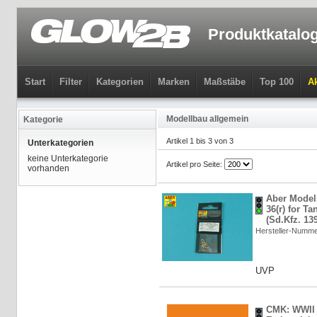
Produktkatalo
Start
Filter
Kategorien
Marken
Maßstäbe
Top 100
Ak
Modellbau allgemein
Kategorie
Artikel 1 bis 3 von 3
Unterkategorien
keine Unterkategorie
Artikel pro Seite:
vorhanden
Aber Model
36(r) for Ta
(Sd.Kfz. 13
Hersteller-Numme
UVP
CMK: WWII B