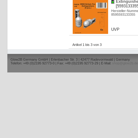
Extinguisher
[5593133355
Hersteller-Numm
8595593133355
UVP
Artikel 1 bis 3 von 3
Glow2B Germany GmbH | Erlenbacher Str. 3 | 42477 Radevormwald | Germany
Telefon: +49 (0)2195 92773-0 | Fax: +49 (0)2195 92773-29 | E-Mail:
shop@glow2b.de